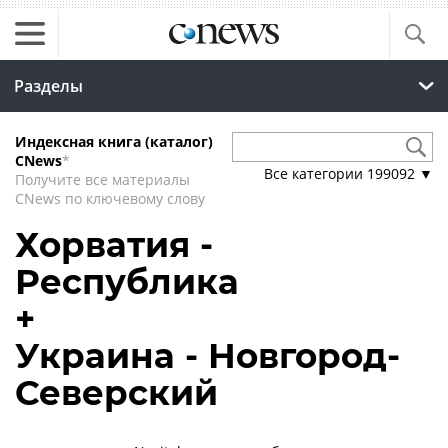
Разделы
Индексная книга (каталог)
CNews
*
Все категории
199092
▼
Получите все материалы
CNews по ключевому слову
Хорватия -
Республика
+
Украина - Новгород-
Северский