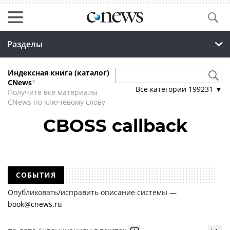
Разделы
Индексная книга (каталог)
CNews
*
Все категории
199231
▼
Получите все материалы
CNews по ключевому слову
CBOSS callback
СОБЫТИЯ
Опубликовать/исправить описание системы —
book@cnews.ru