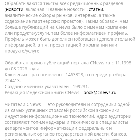
Обрабатываются тексты всех редакционных разделов
(
новости
, включая "Главные новости",
статьи
,
аналитические обзоры рынков, интервью, а также
содержание партнёрских проектов). Таким образом, чем
больше публикаций на CNews было с именем компании
или продукта/услуги, тем более информативен профиль.
Профиль может быть дополнен (обогащен) дополнительной
информацией, в т.ч. презентацией о компании или
продукте/услуге.
Обработан архив публикаций портала CNews.ru c 11.1998
до 08.2026 годы.
Ключевых фраз выявлено - 1463328, в очереди разбора -
724413.
Создано именных указателей - 199231.
Редакция Индексной книги CNews -
book@cnews.ru
Читатели CNews — это руководители и сотрудники одной
из самых успешных отраслей российской экономики:
индустрии информационных технологий. Ядро аудитории
составляют топ-менеджеры и технические специалисты
департаментов информатизации федеральных и
региональных органов государственной власти, банков,
промышленных компаний, розничных сетей, а также