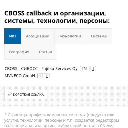
CBOSS callback и организации,
системы, технологии, персоны:
ИКТ
Ассоциации
Технологии
Системы
География
Статьи
CBOSS - СИБОСС - Fujitsu Services Oy
131
1
MVNECO GmbH
1
1
КОРОТКАЯ ССЫЛКА
* Страница-профиль компании, системы (продукта или
услуги), технологии, персоны и т.п. создается редактором
на основе анализа архива публикаций портала CNews.