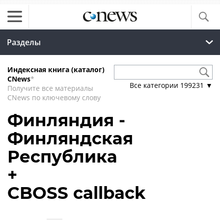
Разделы
Индексная книга (каталог)
CNews
*
Все категории
199231
▼
Получите все материалы
CNews по ключевому слову
Финляндия -
Финляндская
Республика
+
CBOSS callback