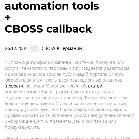
automation tools
+
CBOSS callback
26.12.2007
CBOSS в Германии
* Страница-профиль компании, системы (продукта или
услуги), технологии, персоны и т.п. создается редактором
на основе анализа архива публикаций портала CNews.
Обрабатываются тексты всех редакционных разделов
(
новости
, включая "Главные новости",
статьи
,
аналитические обзоры рынков, интервью, а также
содержание партнёрских проектов). Таким образом, чем
больше публикаций на CNews было с именем компании
или продукта/услуги, тем более информативен профиль.
Профиль может быть дополнен (обогащен) дополнительной
информацией, в т.ч. презентацией о компании или
продукте/услуге.
Обработан архив публикаций портала CNews.ru c 11.1998