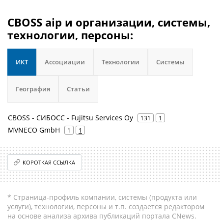
CBOSS aip и организации, системы,
технологии, персоны:
ИКТ
Ассоциации
Технологии
Системы
География
Статьи
CBOSS - СИБОСС - Fujitsu Services Oy
131
1
MVNECO GmbH
1
1
КОРОТКАЯ ССЫЛКА
* Страница-профиль компании, системы (продукта или
услуги), технологии, персоны и т.п. создается редактором
на основе анализа архива публикаций портала CNews.