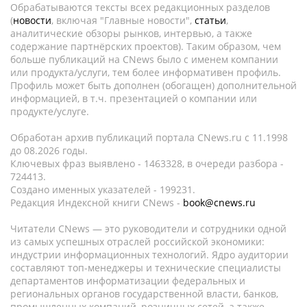
Обрабатываются тексты всех редакционных разделов
(
новости
, включая "Главные новости",
статьи
,
аналитические обзоры рынков, интервью, а также
содержание партнёрских проектов). Таким образом, чем
больше публикаций на CNews было с именем компании
или продукта/услуги, тем более информативен профиль.
Профиль может быть дополнен (обогащен) дополнительной
информацией, в т.ч. презентацией о компании или
продукте/услуге.
Обработан архив публикаций портала CNews.ru c 11.1998
до 08.2026 годы.
Ключевых фраз выявлено - 1463328, в очереди разбора -
724413.
Создано именных указателей - 199231.
Редакция Индексной книги CNews -
book@cnews.ru
Читатели CNews — это руководители и сотрудники одной
из самых успешных отраслей российской экономики:
индустрии информационных технологий. Ядро аудитории
составляют топ-менеджеры и технические специалисты
департаментов информатизации федеральных и
региональных органов государственной власти, банков,
промышленных компаний, розничных сетей, а также