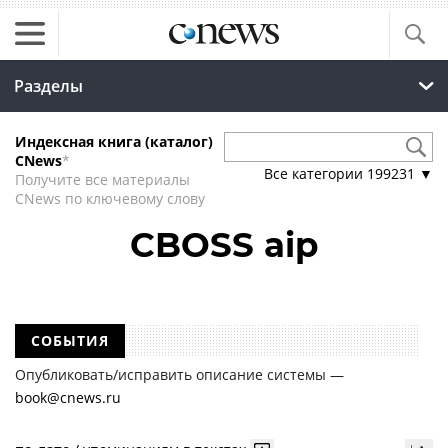
Разделы
Индексная книга (каталог)
CNews
*
Все категории
199231
▼
Получите все материалы
CNews по ключевому слову
CBOSS aip
СОБЫТИЯ
Опубликовать/исправить описание системы —
book@cnews.ru