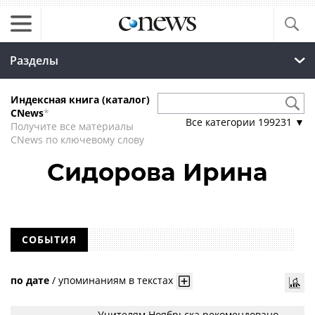
Разделы
Индексная книга (каталог)
CNews
*
Все категории
199231
▼
Получите все материалы
CNews по ключевому слову
Сидорова Ирина
СОБЫТИЯ
по дате
/
упоминаниям в текстах
Учителям Ноябрьска рекомендовано