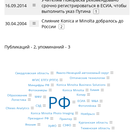
16.09.2014
срочно регистрироваться в ЕСИА, чтобы
выполнить указ Путина
1
Слияние Konica и Minolta добралось до
30.04.2004
России
2
Публикаций - 2, упоминаний - 3
Ямало-Ненецкий автономный округ
Свердловская область
Оптические технологии
ФГИС ЕПГУ (РПГУ)
Konica Minolta Business Solutions
Минцифры РФ
Химия
Konica Minolta
Фотокамеры
РФ
Копир
Образование
МФУ
Логистика
ЕСИА
M&A
СЭД
Фотоплёнка
CNews Analytics
Konica Minolta Photo Imaging
Ноябрьск
Президент РФ
Принтер
Курганская область
Япония
СЗФО
УрФО
Тюменская область