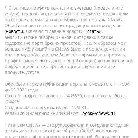
* Страница-профиль компании, системы (продукта или
услуги), технологии, персоны и т.п. создается редактором
на основе анализа архива публикаций портала CNews.
Обрабатываются тексты всех редакционных разделов
(
новости
, включая "Главные новости",
статьи
,
аналитические обзоры рынков, интервью, а также
содержание партнёрских проектов). Таким образом, чем
больше публикаций на CNews было с именем компании
или продукта/услуги, тем более информативен профиль.
Профиль может быть дополнен (обогащен) дополнительной
информацией, в т.ч. презентацией о компании или
продукте/услуге.
Обработан архив публикаций портала CNews.ru c 11.1998
до 08.2026 годы.
Ключевых фраз выявлено - 1463330, в очереди разбора -
724415.
Создано именных указателей - 199231.
Редакция Индексной книги CNews -
book@cnews.ru
Читатели CNews — это руководители и сотрудники одной
из самых успешных отраслей российской экономики:
индустрии информационных технологий. Ядро аудитории