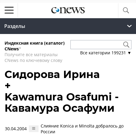
Разделы
Индексная книга (каталог)
CNews
*
Все категории
199231
▼
Получите все материалы
CNews по ключевому слову
Сидорова Ирина
+
Kawamura Osafumi -
Кавамура Осафуми
Слияние Konica и Minolta добралось до
30.04.2004
России