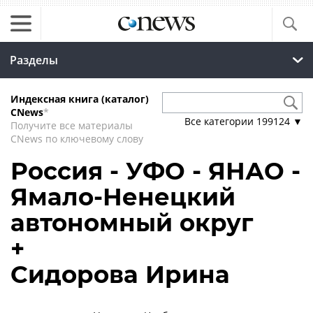
Разделы
Индексная книга (каталог)
CNews
*
Все категории
199124
▼
Получите все материалы
CNews по ключевому слову
Россия - УФО - ЯНАО -
Ямало-Ненецкий
автономный округ
+
Сидорова Ирина