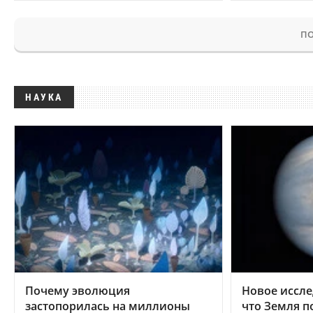
ПО
НАУКА
Почему эволюция
Новое иссле
застопорилась на миллионы
что Земля п