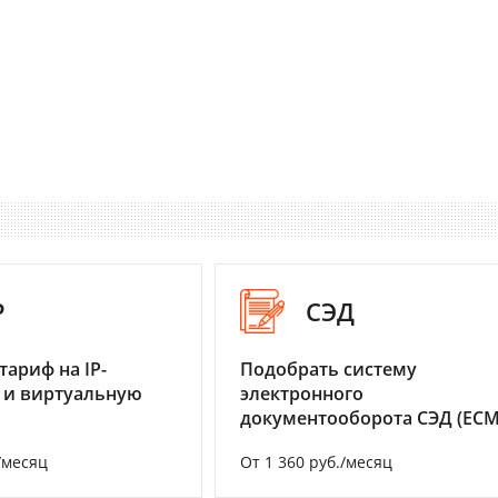
P
СЭД
тариф на IP-
Подобрать систему
 и виртуальную
электронного
документооборота СЭД (ECM
/месяц
От 1 360 руб./месяц