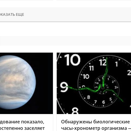
КАЗАТЬ ЕЩЕ
дование показало,
Обнаружены биологические
остепенно заселяет
часы-хронометр организма 