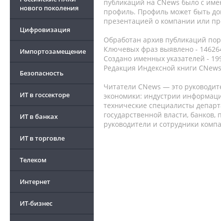
публикаций на CNews было с име
нового поколения
профиль. Профиль может быть до
презентацией о компании или про
Цифровизация
Обработан архив публикаций порт
Ключевых фраз выявлено - 146264
Импортозамещение
Создано именных указателей - 19
Редакция Индексной книги CNews
Безопасность
Читатели CNews — это руководит
ИТ в госсекторе
экономики: индустрии информаци
технические специалисты депар
государственной власти, банков,
ИТ в банках
руководители и сотрудники комп
ИТ в торговле
Телеком
Интернет
ИТ-бизнес