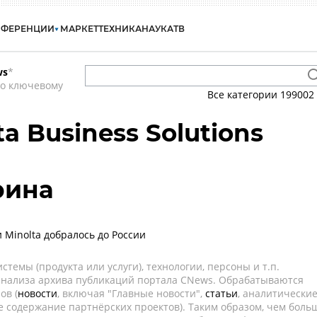
НФЕРЕНЦИИ
МАРКЕТ
ТЕХНИКА
НАУКА
ТВ
ws
*
по ключевому
Все категории
199002
ta Business Solutions
рина
 Minolta добралось до России
темы (продукта или услуги), технологии, персоны и т.п.
 анализа архива публикаций портала CNews. Обрабатываются
ов (
новости
, включая "Главные новости",
статьи
, аналитически
е содержание партнёрских проектов). Таким образом, чем боль