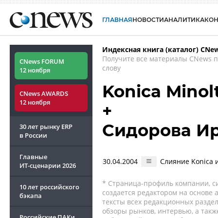
ГЛАВНАЯ
НОВОСТИ
АНАЛИТИКА
КО
Индексная книга (каталог) CNe
Получите все материалы CNews 
CNews FORUM
слову
12 ноября
Konica Minol
CNews AWARDS
12 ноября
+
Сидорова И
30 лет рынку ERP
в России
Главные
30.04.2004
Слияние Konica и
ИТ-сценарии
2026
* Страница-профиль компании, сис
10 лет российского
создается редактором на основе
бэкапа
тексты всех редакционных раздел
обзоры рынков, интервью, а такж
Российские ПАКи