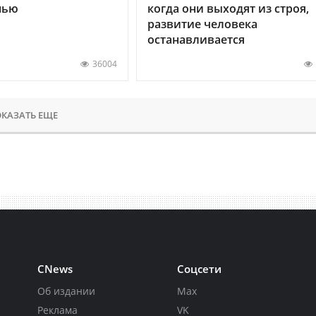
нью
когда они выходят из строя,
развитие человека
останавливается
36004
КАЗАТЬ ЕЩЕ
CNews
Соцсети
Об издании
Max
Реклама
VK