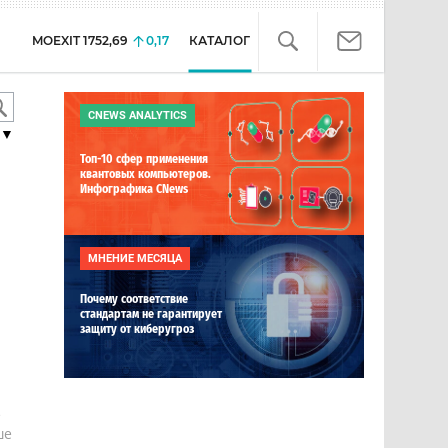
MOEXIT
1752,69
0,17
КАТАЛОГ
CNEWS ANALYTICS
▼
Топ-10 сфер применения
квантовых компьютеров.
Инфографика CNews
МНЕНИЕ МЕСЯЦА
Почему соответствие
стандартам не гарантирует
защиту от киберугроз
е
ше