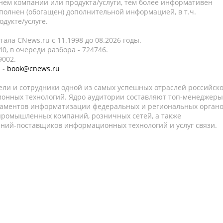
нем компании или продукта/услуги, тем более информативен
полнен (обогащен) дополнительной информацией, в т.ч.
дукте/услуге.
ала CNews.ru c 11.1998 до 08.2026 годы.
0, в очереди разбора - 724746.
9002.
 -
book@cnews.ru
ели и сотрудники одной из самых успешных отраслей российск
онных технологий. Ядро аудитории составляют топ-менеджеры
таментов информатизации федеральных и региональных орган
 промышленных компаний, розничных сетей, а также
аний-поставщиков информационных технологий и услуг связи.