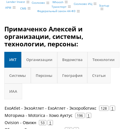
Lender Invest
Whoosh
Сколково
Сколково ИЦ
Startup
Транспорт
АРМ
СМБ
Федеральный закон 44-ФЗ
Примаченко Алексей и
организации, системы,
технологии, персоны:
ИКТ
Организации
Ведомства
Технологии
Системы
Персоны
География
Статьи
ИАА
ExoAtlet - ЭкзоАтлет - ExoАтлет - Экзороботикс
128
1
Моторика - Motorica - Хомо Ауктус
196
1
Ovision - Овижн
53
1