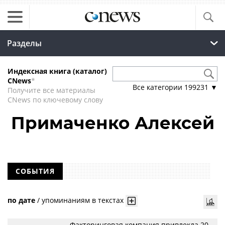
Разделы
Индексная книга (каталог)
CNews
*
Все категории
199231
▼
Получите все материалы
CNews по ключевому слову
Примаченко Алексей
СОБЫТИЯ
по дате
/
упоминаниям в текстах
Факторинговая компания привлекла 20