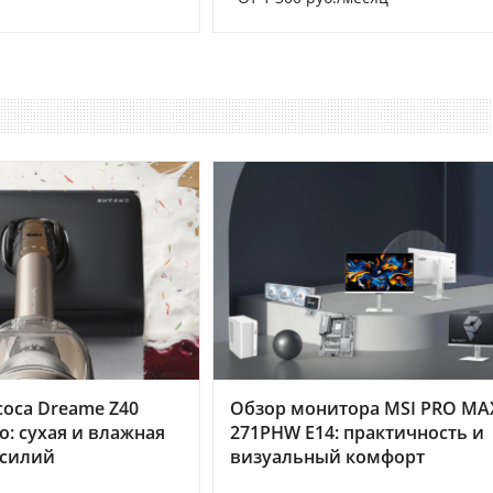
оса Dreame Z40
Обзор монитора MSI PRO MA
o: сухая и влажная
271PHW E14: практичность и
усилий
визуальный комфорт