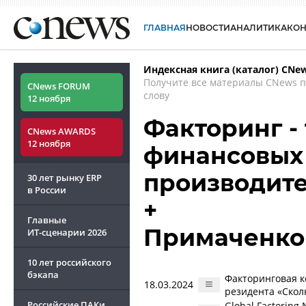
ГЛАВНАЯ
НОВОСТИ
АНАЛИТИКА
КО
Индексная книга (каталог) CNe
Получите все материалы CNews 
CNews FORUM
слову
12 ноября
Факторинг - 
CNews AWARDS
12 ноября
финансовых 
производите
30 лет рынку ERP
в России
+
Главные
Примаченко
ИТ-сценарии
2026
10 лет российского
бэкапа
Факторинговая к
18.03.2024
резидента «Скол
Российские ПАКи
Global Factorin