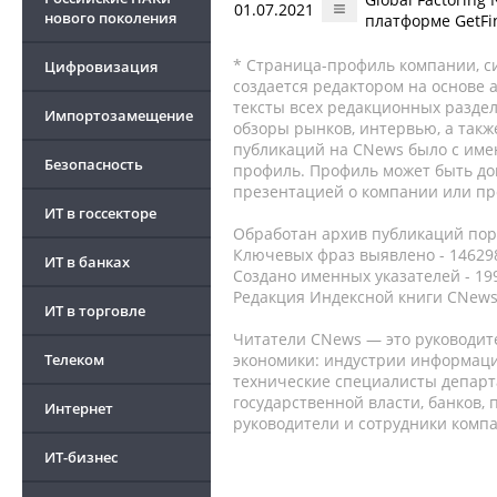
01.07.2021
нового поколения
платформе GetFi
* Страница-профиль компании, сис
Цифровизация
создается редактором на основе
тексты всех редакционных раздел
Импортозамещение
обзоры рынков, интервью, а такж
публикаций на CNews было с име
Безопасность
профиль. Профиль может быть до
презентацией о компании или про
ИТ в госсекторе
Обработан архив публикаций порт
Ключевых фраз выявлено - 146298
ИТ в банках
Создано именных указателей - 19
Редакция Индексной книги CNews
ИТ в торговле
Читатели CNews — это руководит
Телеком
экономики: индустрии информаци
технические специалисты депар
государственной власти, банков,
Интернет
руководители и сотрудники комп
ИТ-бизнес