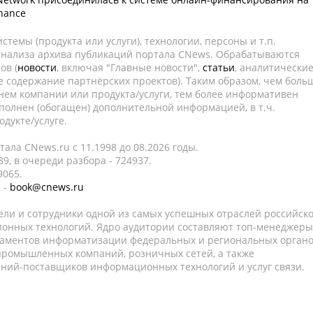
nance
темы (продукта или услуги), технологии, персоны и т.п.
 анализа архива публикаций портала CNews. Обрабатываются
ов (
новости
, включая "Главные новости",
статьи
, аналитически
е содержание партнёрских проектов). Таким образом, чем боль
нем компании или продукта/услуги, тем более информативен
полнен (обогащен) дополнительной информацией, в т.ч.
дукте/услуге.
ала CNews.ru c 11.1998 до 08.2026 годы.
9, в очереди разбора - 724937.
9065.
 -
book@cnews.ru
ели и сотрудники одной из самых успешных отраслей российск
онных технологий. Ядро аудитории составляют топ-менеджеры
таментов информатизации федеральных и региональных орган
 промышленных компаний, розничных сетей, а также
аний-поставщиков информационных технологий и услуг связи.