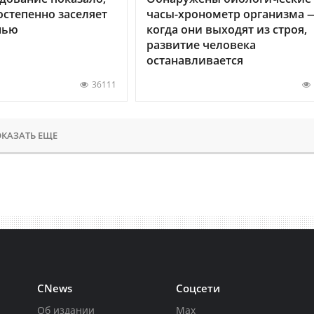
остепенно заселяет
часы-хронометр организма 
нью
когда они выходят из строя,
развитие человека
останавливается
36111
КАЗАТЬ ЕЩЕ
CNews
Соцсети
Об издании
Max