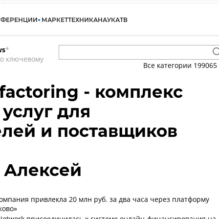
НФЕРЕНЦИИ
МАРКЕТ
ТЕХНИКА
НАУКА
ТВ
ws
*
по ключевому
Все категории
199065
factoring - комплекс
услуг для
лей и поставщиков
 Алексей
омпания привлекла 20 млн руб. за два часа через платформу
ково»
g Network присоединилась к системе онлайн-финансирования на