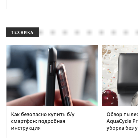
ТЕХНИКА
Как безопасно купить б/у
Обзор пылес
смартфон: подробная
AquaCycle Pr
инструкция
уборка без 