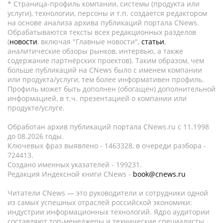
* Страница-профиль компании, системы (продукта или
услуги), технологии, персоны и т.п. создается редактором
на основе анализа архива публикаций портала CNews.
Обрабатываются тексты всех редакционных разделов
(
новости
, включая "Главные новости",
статьи
,
аналитические обзоры рынков, интервью, а также
содержание партнёрских проектов). Таким образом, чем
больше публикаций на CNews было с именем компании
или продукта/услуги, тем более информативен профиль.
Профиль может быть дополнен (обогащен) дополнительной
информацией, в т.ч. презентацией о компании или
продукте/услуге.
Обработан архив публикаций портала CNews.ru c 11.1998
до 08.2026 годы.
Ключевых фраз выявлено - 1463328, в очереди разбора -
724413.
Создано именных указателей - 199231.
Редакция Индексной книги CNews -
book@cnews.ru
Читатели CNews — это руководители и сотрудники одной
из самых успешных отраслей российской экономики:
индустрии информационных технологий. Ядро аудитории
составляют топ-менеджеры и технические специалисты