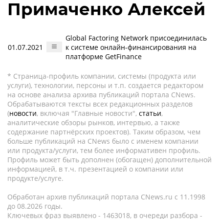
Примаченко Алексей
Global Factoring Network присоединилась
01.07.2021
к системе онлайн-финансирования на
платформе GetFinance
* Страница-профиль компании, системы (продукта или
услуги), технологии, персоны и т.п. создается редактором
на основе анализа архива публикаций портала CNews.
Обрабатываются тексты всех редакционных разделов
(
новости
, включая "Главные новости",
статьи
,
аналитические обзоры рынков, интервью, а также
содержание партнёрских проектов). Таким образом, чем
больше публикаций на CNews было с именем компании
или продукта/услуги, тем более информативен профиль.
Профиль может быть дополнен (обогащен) дополнительной
информацией, в т.ч. презентацией о компании или
продукте/услуге.
Обработан архив публикаций портала CNews.ru c 11.1998
до 08.2026 годы.
Ключевых фраз выявлено - 1463018, в очереди разбора -