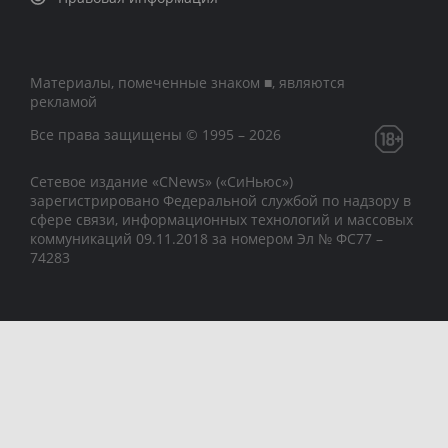
Материалы, помеченные знаком ■, являются
рекламой
Все права защищены © 1995 – 2026
Сетевое издание «CNews» («СиНьюс»)
зарегистрировано Федеральной службой по надзору в
сфере связи, информационных технологий и массовых
коммуникаций 09.11.2018 за номером Эл № ФС77 –
74283