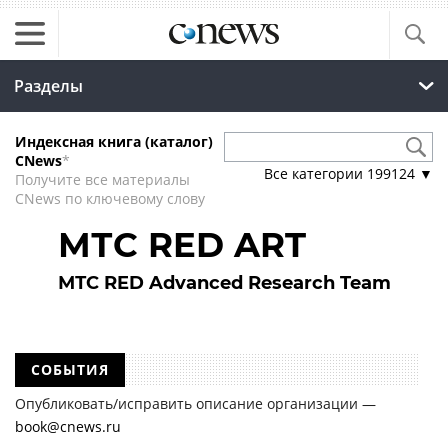
Разделы
Индексная книга (каталог)
CNews
*
Все категории
199124
▼
Получите все материалы
CNews по ключевому слову
МТС RED ART
МТС RED Advanced Research Team
СОБЫТИЯ
Опубликовать/исправить описание организации —
book@cnews.ru