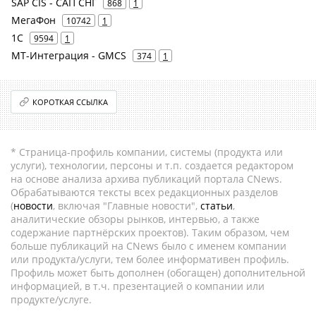
SAP CIS - САП СНГ
868
1
МегаФон
10742
1
1С
9594
1
МТ-Интеграция - GMCS
374
1
КОРОТКАЯ ССЫЛКА
* Страница-профиль компании, системы (продукта или
услуги), технологии, персоны и т.п. создается редактором
на основе анализа архива публикаций портала CNews.
Обрабатываются тексты всех редакционных разделов
(
новости
, включая "Главные новости",
статьи
,
аналитические обзоры рынков, интервью, а также
содержание партнёрских проектов). Таким образом, чем
больше публикаций на CNews было с именем компании
или продукта/услуги, тем более информативен профиль.
Профиль может быть дополнен (обогащен) дополнительной
информацией, в т.ч. презентацией о компании или
продукте/услуге.