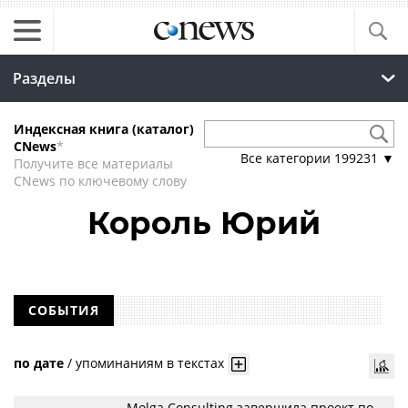
Разделы
Индексная книга (каталог)
CNews
*
Все категории
199231
▼
Получите все материалы
CNews по ключевому слову
Король Юрий
СОБЫТИЯ
по дате
/
упоминаниям в текстах
Molga Consulting завершила проект по