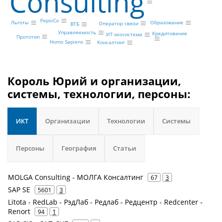
Consulting
PepsiCo
Льготы
Образование
Оператор связи
ВТБ
Управляемость
Кредитование
ИТ-экосистема
Прототип
Homo Sapiens
Консалтинг
Король Юрий и организации,
системы, технологии, персоны:
ИКТ
Организации
Технологии
Системы
Персоны
География
Статьи
MOLGA Consulting - МОЛГА Консалтинг
67
3
SAP SE
5601
3
Litota - RedLab - РэдЛаб - Редлаб - Редцентр - Redcenter -
Renort
94
1