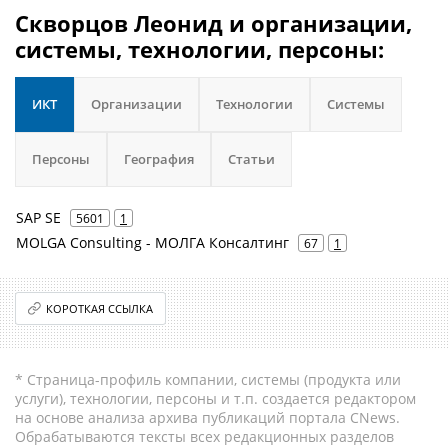
Скворцов Леонид и организации,
системы, технологии, персоны:
ИКТ
Организации
Технологии
Системы
Персоны
География
Статьи
SAP SE
5601
1
MOLGA Consulting - МОЛГА Консалтинг
67
1
КОРОТКАЯ ССЫЛКА
* Страница-профиль компании, системы (продукта или
услуги), технологии, персоны и т.п. создается редактором
на основе анализа архива публикаций портала CNews.
Обрабатываются тексты всех редакционных разделов