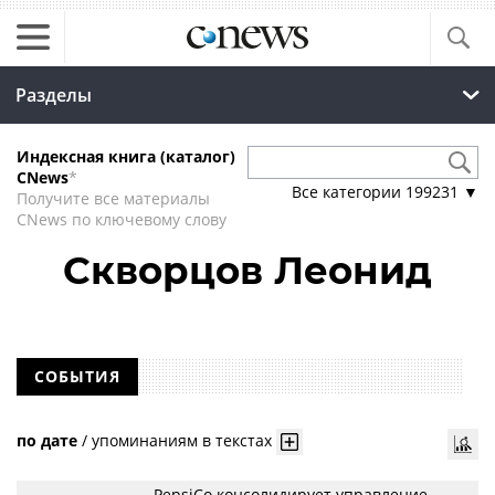
Разделы
Индексная книга (каталог)
CNews
*
Все категории
199231
▼
Получите все материалы
CNews по ключевому слову
Скворцов Леонид
СОБЫТИЯ
по дате
/
упоминаниям в текстах
PepsiCo консолидирует управление