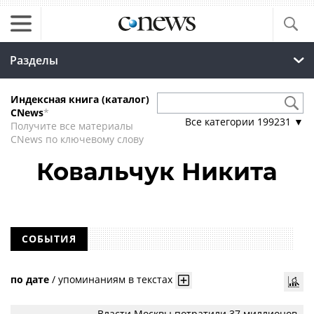
Разделы
Индексная книга (каталог)
CNews
*
Все категории
199231
▼
Получите все материалы
CNews по ключевому слову
Ковальчук Никита
СОБЫТИЯ
по дате
/
упоминаниям в текстах
Власти Москвы потратили 37 миллионов