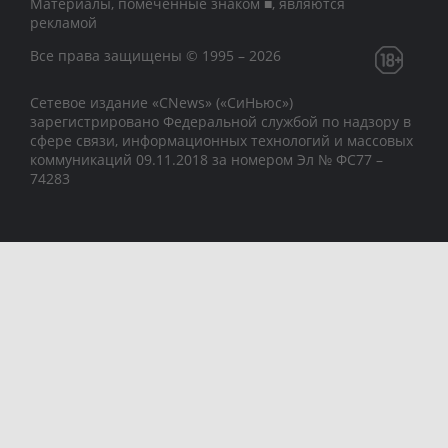
Материалы, помеченные знаком ■, являются
рекламой
Все права защищены © 1995 – 2026
Сетевое издание «CNews» («СиНьюс»)
зарегистрировано Федеральной службой по надзору в
сфере связи, информационных технологий и массовых
коммуникаций 09.11.2018 за номером Эл № ФС77 –
74283