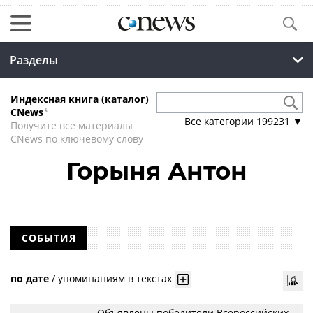
Разделы
Индексная книга (каталог)
CNews
*
Все категории
199231
▼
Получите все материалы
CNews по ключевому слову
Горыня Антон
СОБЫТИЯ
по дате
/
упоминаниям в текстах
Объявлены победители Всероссийских