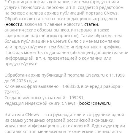
* Страница-профиль компании, системы (продукта или
услуги), технологии, персоны и т.п. создается редактором
на основе анализа архива публикаций портала CNews.
Обрабатываются тексты всех редакционных разделов
(
новости
, включая "Главные новости",
статьи
,
аналитические обзоры рынков, интервью, а также
содержание партнёрских проектов). Таким образом, чем
больше публикаций на CNews было с именем компании
или продукта/услуги, тем более информативен профиль.
Профиль может быть дополнен (обогащен) дополнительной
информацией, в т.ч. презентацией о компании или
продукте/услуге.
Обработан архив публикаций портала CNews.ru c 11.1998
до 08.2026 годы.
Ключевых фраз выявлено - 1463330, в очереди разбора -
724415.
Создано именных указателей - 199231.
Редакция Индексной книги CNews -
book@cnews.ru
Читатели CNews — это руководители и сотрудники одной
из самых успешных отраслей российской экономики:
индустрии информационных технологий. Ядро аудитории
составляют топ-менеджеры и технические специалисты