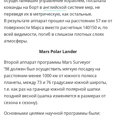
осуществлявших управление кораблем, посылала
команды на борт в
английской
системе мер, не
переведя их в метрическую, как остальные.
В результате аппарат прошел на расстоянии 57 км от
поверхности Марса вместо расчетных 140150 и, по
всей видимости, погиб в слишком плотных слоях
атмосферы.
Mars Polar Lander
Второй аппарат программы Mars Surveyor
’98 должен был осуществить мягкую посадку на
расстоянии менее 1000 км от южного полюса
планеты, между 73 и 76 градусами южной широты,
т.е. как раз на границе южной полярной шапки
поздней весной (шапка изменяется в размерах от
сезона к сезону).
Основными целями
научной
программы были: