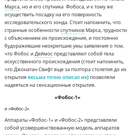
Марса
, но и его спутника  Фобоса, и к тому же
осуществить посадку на его поверхность
исследовательского зонда. Стоит напомнить, что
странные особенности
спутников
Марса, трудности
с объяснением их происхождения, и постоянно
будоражившие неокрепшие умы заявления о том,
что Фобос и
Деймос
представляют собой тела
искусственного происхождения (стоит напомнить,
что Джонатан Свифт еще за полтора столетия до их
открытия
весьма точно описал их
) позволяли
надеяться на сенсационные открытия.
«Фобос-1»
и
«Фобос-2»
Аппараты
«Фобос-1»
и
«Фобос-2»
представляли
собой усовершенствованную модель аппаратов