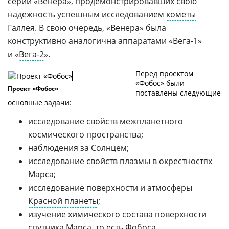
серии «Венера», продемонстрировавших свою
надежность успешным исследованием
кометы
Галлея
. В свою очередь, «
Венера
» была
конструктивно аналогична аппаратами
«Вега-1»
и
«
Вега-2
».
Перед проектом
«Фобос» были
Проект «Фобос»
поставлены следующие
основные задачи:
исследование свойств межпланетного
космического пространства;
наблюдения за Солнцем;
исследование свойств плазмы в окрестностях
Марса;
исследование поверхности и атмосферы
Красной планеты
;
изучение химического состава поверхности
спутника Марса, то есть
Фобоса
.