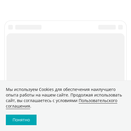
Главное
Популярное
Новости
Конференции
Аналитика
Специальные проекты
Рейтинги
Маркет
Обзоры
Техника
Мы используем Сookies для обеспечения наилучшего
Архив
ТВ
опыта работы на нашем сайте. Продолжая использовать
Печатные издания
сайт, вы соглашаетесь с условиями
Пользовательского
соглашения
.
CNews
Соцсети
Понятно
Об издании
Max