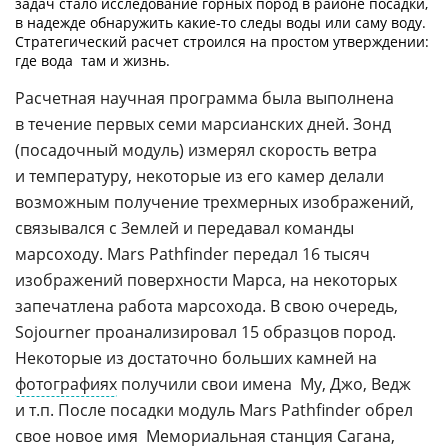
задач стало исследование горных пород в районе посадки,
в надежде обнаружить
какие-то
следы воды или саму воду.
Стратегический расчет строился на простом утверждении:
где вода  там и жизнь.
Расчетная научная программа была выполнена
в течение первых семи марсианских дней. Зонд
(посадочный модуль) измерял скорость ветра
и температуру, некоторые из его камер делали
возможным получение трехмерных изображений,
связывался с Землей и передавал команды
марсоходу. Mars Pathfinder передал 16 тысяч
изображений поверхности Марса, на некоторых
запечатлена работа марсохода. В свою очередь,
Sojourner проанализировал 15 образцов пород.
Некоторые из достаточно больших камней на
фотографиях
получили свои имена  Му, Джо, Ведж
и т.п. После посадки модуль Mars Pathfinder обрел
свое новое имя  Мемориальная станция Сагана,