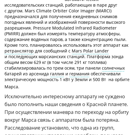
исследовательских станций, работающих в паре друг
с другом. Mars Climate Orbiter Color Imager (MARCI)
предназначался для получения ежедневных снимков
погодных явлений и изображений поверхности высокого
разрешения. Pressure Modulated Infrared Radiometer
(PMIRR) должен был измерять температуру атмосферы,
содержание водяных паров, а также концентрацию пыли.
Кроме того, планировалось использовать этот аппарат как
ретранслятор
для сообщений с
Mars Polar Lander
и последующих марсианских станций. Платформа зонда
общим весом 629 кг (в том числе 291 кг топлива)
стабилизировалась по трем осям, три панели
солнечных
батарей из арсенида
галлия
и
германия
обеспечивали
электрическую мощность 1 кВт у Земли и 500 Вт  на орбите
Марса.
Исключительно интересному аппарату не суждено
было пополнить наши сведения о Красной планете.
При осуществлении маневра по переходу на орбиту
вокруг Марса связь с аппаратом была потеряна.
Расследование установило, что одна из групп,