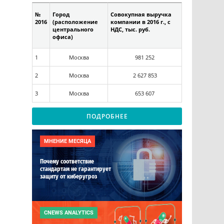
№
Город
Совокупная выручка
2016
(расположение
компании в 2016 г., c
центрального
НДС, тыс. руб.
офиса)
1
Москва
981 252
2
Москва
2 627 853
3
Москва
653 607
ПОДРОБНЕЕ
МНЕНИЕ МЕСЯЦА
Почему соответствие
стандартам не гарантирует
защиту от киберугроз
CNEWS ANALYTICS