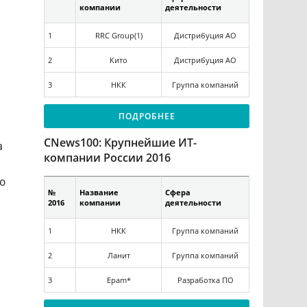
компании
деятельности
1
RRC Group(1)
Дистрибуция АО
2
Кито
Дистрибуция АО
3
НКК
Группа компаний
ПОДРОБНЕЕ
CNews100: Крупнейшие ИТ-
а
компании России 2016
ю
№
Название
Сфера
2016
компании
деятельности
1
НКК
Группа компаний
2
Ланит
Группа компаний
3
Epam*
Разработка ПО