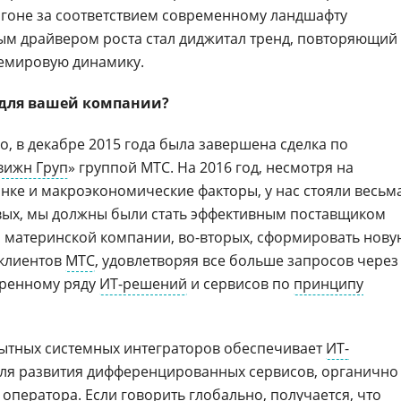
огоне за соответствием современному ландшафту
ым драйвером роста стал диджитал тренд, повторяющий
емировую динамику.
 для вашей компании?
но, в декабре 2015 года была завершена сделка по
вижн Груп
» группой МТС. На 2016 год, несмотря на
нке и макроэкономические факторы, у нас стояли весьм
вых, мы должны были стать эффективным поставщиком
 материнской компании, во-вторых, сформировать нову
 клиентов
МТС
, удовлетворяя все больше запросов через
иренному ряду
ИТ-решений
и сервисов по
принципу
опытных системных интеграторов обеспечивает
ИТ-
для развития дифференцированных сервисов, органично
оператора. Если говорить глобально, получается, что