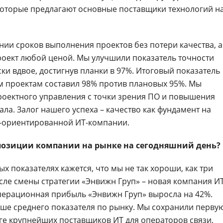
которые предлагают основные поставщики технологий н
ии сроков выполнения проектов без потери качества, а
роект любой ценой. Мы улучшили показатель точности
и вдвое, достигнув планки в 97%. Итоговый показатель
 проектам составил 98% против плановых 95%. Мы
роектного управления с точки зрения ПО и повышения
а. Залог нашего успеха – качество как фундамент на
с-ориентированной ИТ-компании.
 позиции компании на рынке на сегодняшний день?
ых показателях кажется, что мы не так хороши, как три
сле смены стратегии «Энвижн Груп» – новая компания ИТ
операционная прибыль «Энвижн Груп» выросла на 42%.
ыше среднего показателя по рынку. Мы сохранили перву
е крупнейших поставщиков ИТ для операторов связи,