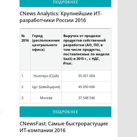
ПОДРОБНЕЕ
CNews Analytics: Крупнейшие ИТ-
разработчики России 2016
№
Город
Выручка от продажи
2016
(расположение
продуктов собственной
центрального
разработки (АО, ПО, в
офиса)
том числе продукты,
поставляемые по модели
SaaS) в 2015 г., с НДС,
₽тыс.
1
Ньютаун (США)
55 451 004
2
Цуг (Швейцария)
45 050 606
3
Москва
37 548 540
ю
ПОДРОБНЕЕ
CNewsFast: Самые быстрорастущие
ИТ-компании 2016