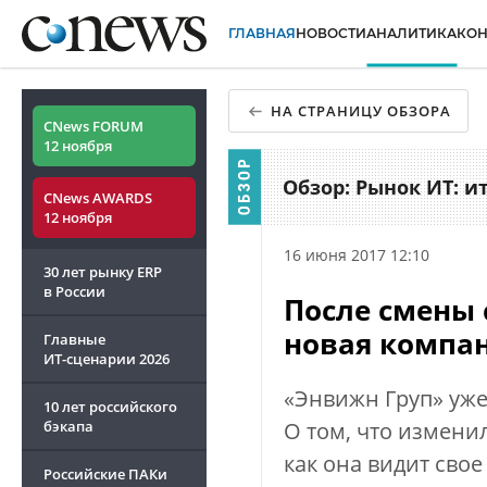
ГЛАВНАЯ
НОВОСТИ
АНАЛИТИКА
КО
НА СТРАНИЦУ ОБЗОРА
CNews FORUM
12 ноября
Обзор: Рынок ИТ: и
CNews AWARDS
12 ноября
16 июня 2017 12:10
30 лет рынку ERP
в России
После смены 
новая компа
Главные
ИТ-сценарии
2026
«Энвижн Груп» уже 
10 лет российского
бэкапа
О том, что измени
как она видит сво
Российские ПАКи