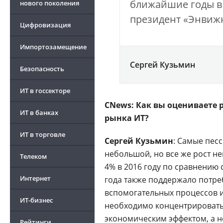
ближайшие годы в
нового поколения
президент «Энвижн
Цифровизация
Импортозамещение
Сергей Кузьмин
Безопасность
ИТ в госсекторе
CNews: Как вы оцениваете 
ИТ в банках
рынка ИТ?
ИТ в торговле
Сергей Кузьмин
: Самые пес
небольшой, но все же рост не
Телеком
4% в 2016 году по сравнению 
Интернет
года также поддержало потре
вспомогательных процессов и 
ИТ-бизнес
необходимо концентрироватьс
экономическим эффектом, а н
Рейтинги