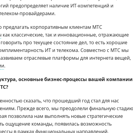
огий предопределяет наличие ИТ-компетенций и
 телеком-провайдерами.
но предлагать корпоративным клиентам МТС
ы
как классические, так и инновационные, отражающие
говорить про текущее состояние дел, то есть хорошие
мплиментарность ИТ и телекома. Совместно с МТС мы
 развиваем отраслевые платформы для интернета вещей,
ми
.
уктура, основные бизнес-процессы вашей компании
МТС?
ренностью сказать, что прошедший год стал для нас
ениям. Прежде всего, мы преодолели финальную стади
рая позволила нам выполнять новые стратегические
есть ощущение команды, появилась возможность
цессы в рамках функциональных направлений.