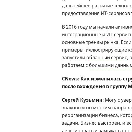
дальнейшее развитие технол
предоставления ИТ-сервисов
В 2016 году мы начали актив
интеграционные и
ИТ-сервис
основные тренды рынка. Если 
примеры, иллюстрирующие ко
запустили
облачный сервис
,
работаем с
большими данны
CNews: Как изменилась стр
после вхождения в группу 
Сергей Кузьмин
: Могу с уве
знаковым по многим направл
реорганизации бизнеса, кото
задачи. Бизнес выстроен, и 
делегировать и замыкать про