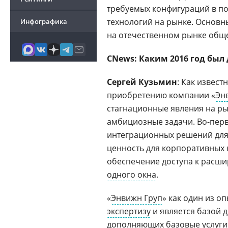
требуемых конфигураций в п
технологий на рынке. Основн
Инфографика
на отечественном рынке общ
CNews: Каким 2016 год был
Сергей Кузьмин
: Как извест
приобретению компании «
Эн
стагнационные явления на ры
амбициозные задачи. Во-пер
интеграционных решений для
ценность для корпоративных
обеспечение доступа к расш
одного окна
.
«
Энвижн Груп
» как один из 
экспертизу
и является базой 
дополняющих базовые услуги 