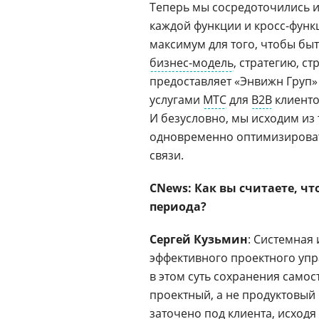
Теперь мы сосредоточились 
каждой функции и кросс-функ
максимум для того, чтобы бы
бизнес-модель
, стратегию, ст
предоставляет «Энвижн Груп» 
услугами
МТС
для
B2B
клиенто
И безусловно, мы исходим из 
одновременно оптимизировать
связи.
CNews: Как вы считаете, ч
периода?
Сергей Кузьмин
: Системная
эффективного проектного уп
в этом суть сохранения само
проектный, а не продуктовый
заточено под клиента, исходя