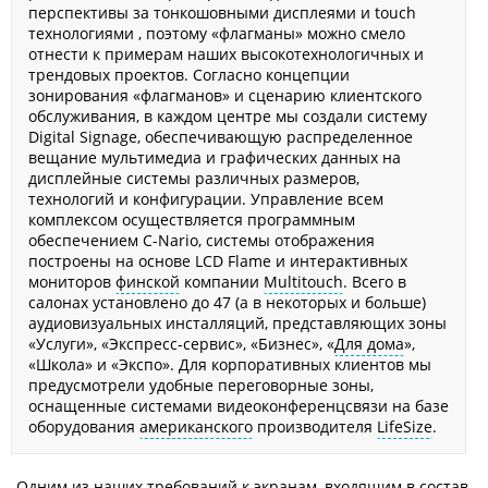
перспективы за тонкошовными дисплеями и touch
технологиями , поэтому «флагманы» можно смело
отнести к примерам наших высокотехнологичных и
трендовых проектов. Согласно концепции
зонирования «флагманов» и сценарию клиентского
обслуживания, в каждом центре мы создали систему
Digital Signage, обеспечивающую распределенное
вещание мультимедиа и графических данных на
дисплейные системы различных размеров,
технологий и конфигурации. Управление всем
комплексом осуществляется программным
обеспечением C-Nario, системы отображения
построены на основе LCD Flame и интерактивных
мониторов
финской
компании
Multitouch
. Всего в
салонах установлено до 47 (а в некоторых и больше)
аудиовизуальных инсталляций, представляющих зоны
«Услуги», «Экспресс-сервис», «Бизнес», «
Для дома
»,
«Школа» и «Экспо». Для корпоративных клиентов мы
предусмотрели удобные переговорные зоны,
оснащенные системами видеоконференцсвязи на базе
оборудования
американского
производителя
LifeSize
.
Одним из наших требований к экранам, входящим в состав