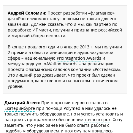
Андрей Соломин
:
Проект разработки «флагманов»
для «Ростелекома» стал успешным не только для его
заказчика. Должен сказать, что и мы, как партнер по
разработке ИТ части, получили признание российской
и мировой общественности.
В конце прошлого года и в январе 2013 г. мы получили
2 премии в области инноваций в аудиовизуальной
сфере – национальную
ProIntegration Awards
и
международную
InAVation Awards
– за реализацию
проекта флагманских салонов компании «Ростелеком».
Это лишний раз доказывает, что проект был сделан
продуманно, качественно и на высоком техническом
уровне.
Дмитрий Агеев
:
При открытии первого салона
в
Екатеринбурге
при помощи Polymedia нам удалось не
только получить оборудование, но и успеть установить и
настроить программное обеспечение
точно в срок
. Хочу
заметить, что у нас ранее не было опыта работы с
подобным оборудованием, и поэтому нам пришлось