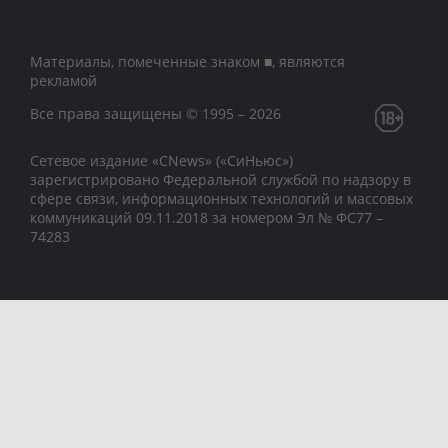
Материалы, помеченные знаком ■, являются
рекламой
Все права защищены © 1995 – 2026
Сетевое издание «CNews» («СиНьюс»)
зарегистрировано Федеральной службой по надзору в
сфере связи, информационных технологий и массовых
коммуникаций 09.11.2018 за номером Эл № ФС77 –
74283