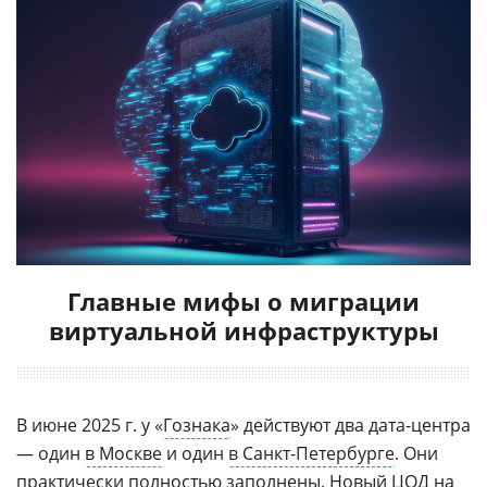
Главные мифы о миграции
виртуальной инфраструктуры
В июне 2025 г. у «
Гознака
» действуют два дата-центра
— один
в Москве
и один
в Санкт-Петербурге
. Они
практически полностью заполнены. Новый ЦОД на