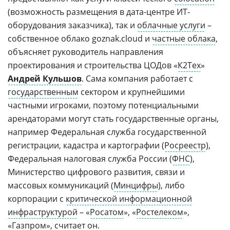
(возможность размещения в дата-центре ИТ-
оборудования заказчика), так и
облачные услуги
–
собственное облако goznak.cloud и
частные облака
,
объясняет руководитель направления
проектирования и строительства ЦОДов «
К2Тех
»
Андрей Кульшов
. Сама компания работает с
государственным
сектором и крупнейшими
частными игроками, поэтому потенциальными
арендаторами могут стать государственные органы,
например Федеральная служба государственной
регистрации, кадастра и картографии (
Росреестр
),
Федеральная налоговая служба России (
ФНС
),
Министерство цифрового развития, связи и
массовых коммуникаций (
Минцифры
), либо
корпорации с
критической информационной
инфраструктурой
– «
Росатом
», «
Ростелеком
»,
«
Газпром
», считает он.