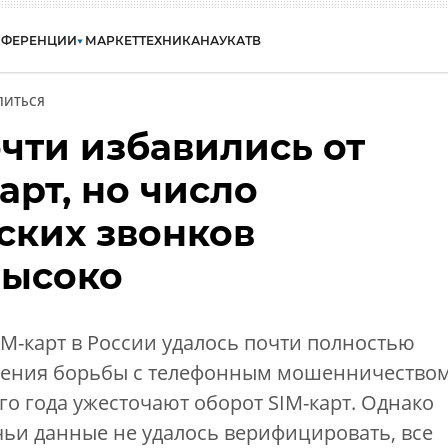
НФЕРЕНЦИИ
МАРКЕТ
ТЕХНИКА
НАУКА
ТВ
ЛИТЬСЯ
чти избавились от
арт, но число
ких звонков
высоко
M-карт в России удалось почти полностью
иления борьбы с телефонным мошенничество
го года ужесточают оборот SIM-карт. Однако
чьи данные не удалось верифицировать, все