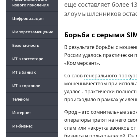
еще составляет более 13
нового поколения
злоумышленников остае
Цифровизация
Импортозамещение
Борьба с серыми SI
Безопасность
В результате борьбы с моше
России
удалось практически 
ИТ в госсекторе
«
Коммерсант
».
ИТ в банках
Со слов
генерального прокур
мошенничеством при использ
ИТ в торговле
удалось практически полнос
происходило в рамках усиле
Телеком
Фрод – это сомнительные зво
Интернет
операторы тратят на него сво
ИТ-бизнес
спам или накрутка звонков от
бизнеса и пользователей. Он