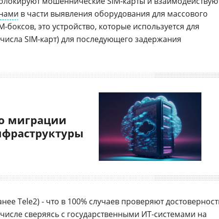
 блокируют мошеннические SIM-карты и взаимодействую
анами
в части выявления оборудования для массового
M-боксов, это устройство, которые используется для
числа SIM-карт) для последующего задержания
о миграции
нфраструктуры
анее Tele2) - что в 100% случаев проверяют достоверност
 числе сверяясь с
государственными
ИТ-системами на