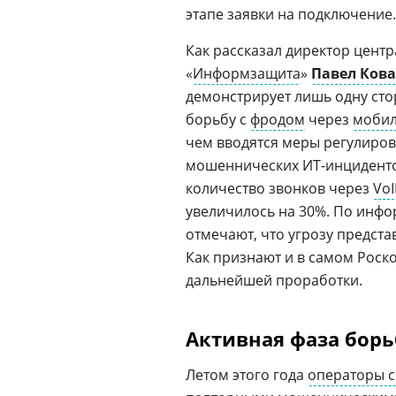
этапе заявки на подключение.
Как рассказал директор цент
«
Информзащита
»
Павел Ков
демонстрирует лишь одну стор
борьбу с
фродом
через
мобил
чем вводятся меры регулирова
мошеннических ИТ-инцидент
количество звонков через
VoI
увеличилось на 30%. По инфо
отмечают, что угрозу предс
Как признают и в самом Роск
дальнейшей проработки.
Активная фаза борь
Летом этого года
операторы с