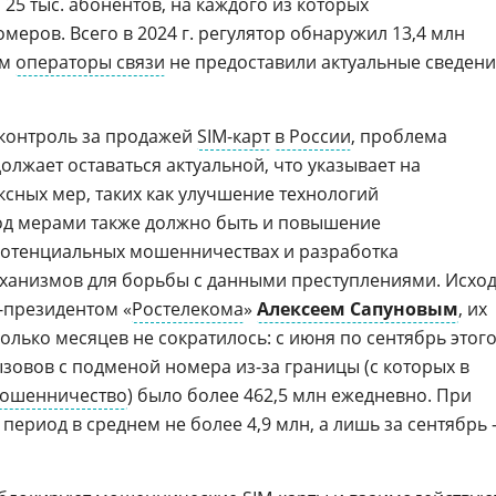
 25 тыс. абонентов, на каждого из которых
меров. Всего в 2024 г. регулятор обнаружил 13,4 млн
ым
операторы связи
не предоставили актуальные сведен
контроль за продажей
SIM-карт
в России
, проблема
лжает оставаться актуальной, что указывает на
сных мер, таких как улучшение технологий
од мерами также должно быть и повышение
потенциальных мошенничествах и разработка
ханизмов для борьбы с данными преступлениями. Исхо
-президентом «
Ростелекома
»
Алексеем Сапуновым
, их
олько месяцев не сократилось: с июня по сентябрь этог
зовов с подменой номера из-за границы (с которых в
ошенничество
) было более 462,5 млн ежедневно. При
период в среднем не более 4,9 млн, а лишь за сентябрь 