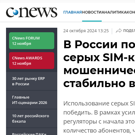
ГЛАВНАЯ
НОВОСТИ
АНАЛИТИКА
КО
|
24 октября 2024 13:25
ПОДЕ
CNews FORUM
В России по
12 ноября
серых SIM-к
CNews AWARDS
12 ноября
мошенничес
30 лет рынку ERP
стабильно 
в России
Главные
Использование серых SI
ИТ-сценарии
2026
победить. В рамках ус
10 лет российского
регуляторы с начала это
бэкапа
количество абонентов, 
Российские ПАКи