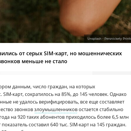
Unsplash - Persnickety Print
вились от серых SIM-карт, но мошеннических
звонков меньше не стало
ром данным, число граждан, на которых
 SIM-карт, сократилось на 85%, до 145 человек. Однако
нные не удалось верифицировать, все еще составляет
чество звонков
злоумышленников
остается стабильно
 года на 920 таких абонентов приходилось более 6,5 млн
т показатель составил 640 тыс. SIM-карт на 145 граждан.