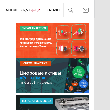
MOEXIT
1802,50
-0,23
КАТАЛОГ
CNEWS ANALYTICS
Топ-10 сфер применения
квантовых компьютеров.
Инфографика CNews
CNEWS ANALYTICS
Цифровые активы
«Росатома».
Инфографика CNews
м
ТЕХНОЛОГИЯ МЕСЯЦА