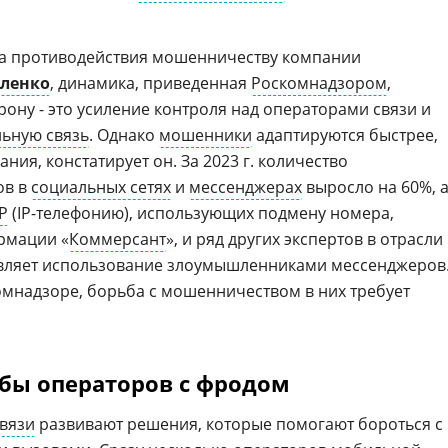
ра противодействия мошенничеству компании
аленко
, динамика, приведенная
Роскомнадзором
,
ону - это усиление контроля над операторами связи и
ьную связь
. Однако
мошенники
адаптируются быстрее,
ния, констатирует он. За 2023 г. количество
ов в
социальных сетях
и
мессенджерах
выросло на 60%, 
P
(IP-телефонию), использующих подмену номера,
рмации «
Коммерсант
», и ряд других экспертов в отрасли
тавляет использование злоумышленниками мессенджеров
омнадзоре, борьба с мошенничеством в них требует
бы операторов с фродом
вязи
развивают решения, которые помогают бороться с