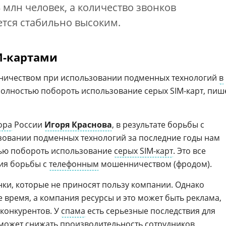
 млн человек, а количество звонков
тся стабильно высоким.
M-картами
нничеством при использовании подменных технологий
в
полностью побороть использование серых SIM-карт, пиш
ора
России
Игоря Краснова
, в результате борьбы с
овании подменных технологий за последние годы нам
тью побороть использование
серых SIM-карт
. Это все
ния борьбы с
телефонным
мошенничеством (фродом).
нки, которые не приносят пользу компании. Однако
е время, а компания ресурсы и это может быть реклама,
 конкурентов. У
спама
есть серьезные последствия для
 может снижать производительность сотрудников,