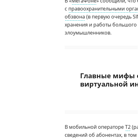
В «
МегаФоне
» сообщили, что
с
правоохранительными орг
обзвона
(в первую очередь SI
хранения и работы большого 
злоумышленников.
Главные мифы 
виртуальной и
В мобильной операторе
Т2
(р
сведений об абонентах, в том