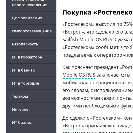
нового поколения
Покупка «Ростелек
Цифровизация
«
Ростелеком
» выкупил по 75
Импортозамещение
«Вотрон», что сделало его вл
Sailfish Mobile OS RUS
. Сумма 
Безопасность
«Ростелеком» сообщает, что S
предлагаемых оператором кл
ИТ в госсекторе
Как поясняет президент «Рос
ИТ в банках
Mobile OS RUS
заключается в 
мобильная
операционная си
ИТ в торговле
его словам, с использование
Телеком
возможностями связи, почты
другими необходимыми функ
Интернет
До сделки с «Ростелеком» ко
ИТ-бизнес
«Вотрон»
принадлежал владе