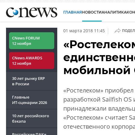
ГЛАВНАЯ
НОВОСТИ
АНАЛИТИКА
КО
|
01 марта 2018 11:45
ПОДЕЛ
CNews FORUM
«Ростелеко
12 ноября
единственн
CNews AWARDS
12 ноября
мобильной
30 лет рынку ERP
в России
«Ростелеком» приобрел
Главные
разработкой Sailfish OS 
ИТ-сценарии
2026
принадлежали владельц
10 лет российского
«Ростелеком» считает Sa
бэкапа
отечественного корпор
Российские ПАКи