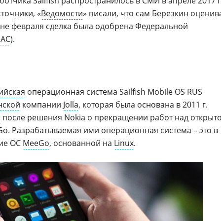
отчика Sailfish распространилось в СМИ в апреле 2017 г
точники, «
Ведомости
» писали, что сам Березкин оценив
дине февраля сделка была одобрена Федеральной
АС
).
ийская
операционная система Sailfish Mobile OS RUS
нской
компании
Jolla
, которая была основана в 2011 г.
a
после решения Nokia о прекращении работ над открыт
o. Разрабатываемая ими операционная система – это в
тие ОС
MeeGo
, основанной на
Linux
.