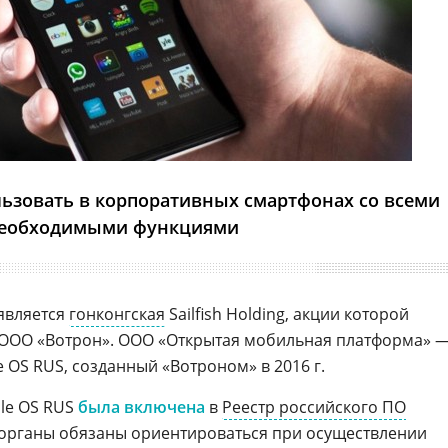
ользовать в корпоративных смартфонах со всеми
еобходимыми функциями
 является
гонконгская
Sailfish Holding, акции которой
 ООО «Вотрон». ООО «Открытая мобильная платформа» 
le OS RUS, созданный «Вотроном» в 2016 г.
bile OS RUS
была включена
в
Реестр российского ПО
осорганы обязаны ориентироваться при осуществлении