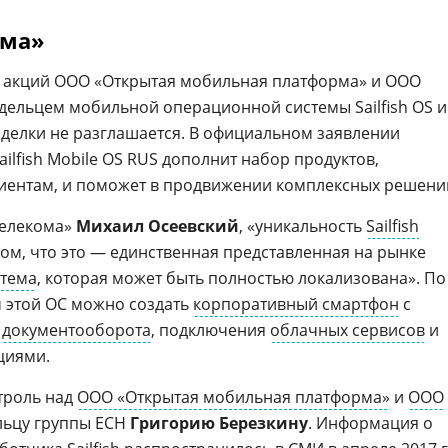
ома»
% акций ООО «Открытая мобильная платформа» и ООО
адельцем мобильной операционной системы Sailfish OS и
сделки не разглашается. В официальном заявлении
ailfish Mobile OS RUS дополнит набор продуктов,
иентам, и поможет в продвижении комплексных решени
телекома»
Михаил Осеевский
, «уникальность
Sailfish
том, что это — единственная представленная на рынке
стема
, которая может быть полностью локализована». По
м этой ОС можно создать
корпоративный смартфон
с
,
документооборота
, подключения
облачных сервисов
и
циями.
нтроль над
ООО «Открытая мобильная платформа»
и
ООО
льцу группы ЕСН
Григорию Березкину
. Информация о