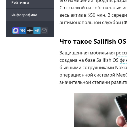
его намерении продать разраб
Рейтинги
Со ссылкой на собственные ис
весь актив в $50 млн. В сере
Инфографика
антимонопольной службой (
Ф
Что такое Sailfish OS
Защищенная мобильная
росс
создана на базе Sailfish OS
фи
бывшими сотрудниками
Noki
операционной системой MeeG
значительной степени разви