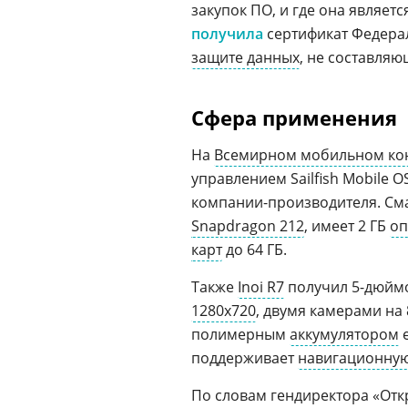
закупок ПО, и где она являет
получила
сертификат Федера
защите данных
, не составляю
Сфера применения
На
Всемирном мобильном кон
управлением Sailfish Mobile 
компании-производителя. См
Snapdragon 212
, имеет 2 ГБ
оп
карт
до 64 ГБ.
Также
Inoi R7
получил 5-дюй
1280х720
, двумя камерами на 
полимерным
аккумулятором
е
поддерживает
навигационну
По словам гендиректора «От