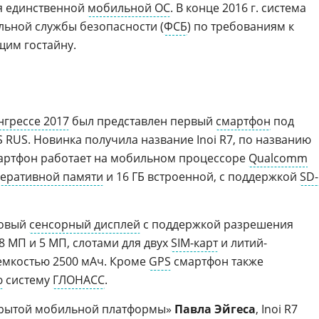
ся единственной
мобильной ОС
. В конце 2016 г. система
льной службы безопасности (
ФСБ
) по требованиям к
щим гостайну.
грессе 2017
был представлен первый
смартфон
под
OS RUS. Новинка получила название Inoi R7, по названию
артфон работает на мобильном процессоре
Qualcomm
еративной памяти
и 16 ГБ встроенной, с поддержкой
SD-
мовый
сенсорный дисплей
с поддержкой разрешения
8 МП и 5 МП, слотами для двух
SIM-карт
и литий-
мкостью 2500 мАч. Кроме
GPS
смартфон также
ю
систему
ГЛОНАСС
.
крытой мобильной платформы»
Павла Эйгеса
, Inoi R7