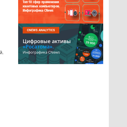
Топ-10 сфер применения
квантовых компьютеров.
Инфографика CNews
CNEWS ANALYTICS
Цифровые активы
«Росатома».
й.
Инфографика CNews