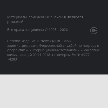
Материалы, помеченные знаком ■, являются
рекламой
Все права защищены © 1995 – 2026
Сетевое издание «CNews» («СиНьюс»)
зарегистрировано Федеральной службой по надзору в
сфере связи, информационных технологий и массовых
коммуникаций 09.11.2018 за номером Эл № ФС77 –
74283