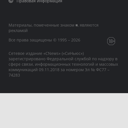
Правовая информация
Материалы, помеченные знаком ■, являются
рекламой
Все права защищены © 1995 – 2026
Сетевое издание «CNews» («СиНьюс»)
зарегистрировано Федеральной службой по надзору в
сфере связи, информационных технологий и массовых
коммуникаций 09.11.2018 за номером Эл № ФС77 –
74283