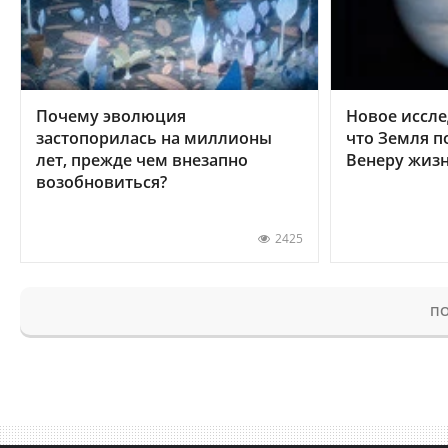
Почему эволюция
Новое иссле
застопорилась на миллионы
что Земля п
лет, прежде чем внезапно
Венеру жиз
возобновиться?
2425
ПО