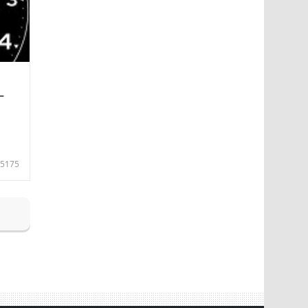
—
5175