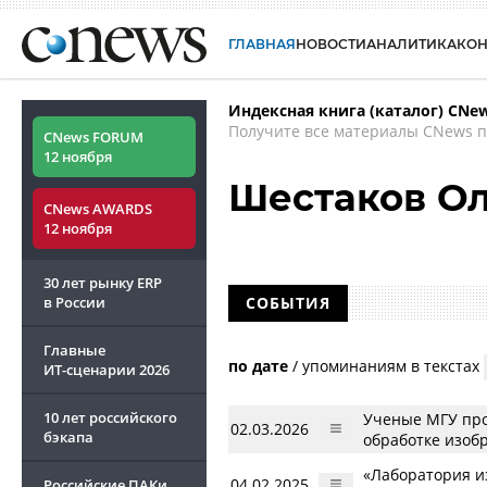
ГЛАВНАЯ
НОВОСТИ
АНАЛИТИКА
КО
Индексная книга (каталог) CNe
Получите все материалы CNews п
CNews FORUM
12 ноября
Шестаков О
CNews AWARDS
12 ноября
30 лет рынку ERP
в России
СОБЫТИЯ
Главные
по дате
/
упоминаниям в текстах
ИТ-сценарии
2026
10 лет российского
Ученые МГУ про
02.03.2026
бэкапа
обработке изоб
«Лаборатория и
04.02.2025
Российские ПАКи