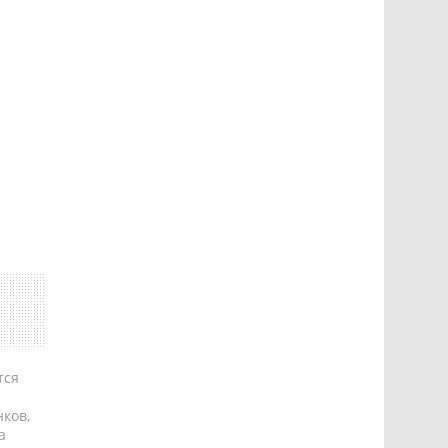
тся
ков,
а