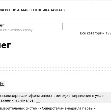
НФЕРЕНЦИИ
МАРКЕТ
ТЕХНИКА
НАУКА
ТВ
ws
*
о ключевому слову
Все категории
19
лег
анализировали эффективность методов подавления шума в
ражений и сигналов
1
змерительных систем» «Северстали» внедрила первый