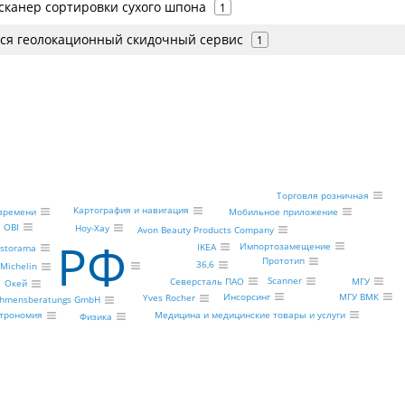
сканер сортировки сухого шпона
1
лся геолокационный скидочный сервис
1
Торговля розничная
Картография и навигация
Мобильное приложение
времени
OBI
Ноу-Хау
Avon Beauty Products Company
РФ
Импортозамещение
IKEA
storama
Прототип
36,6
Michelin
Scanner
МГУ
Северсталь ПАО
Окей
Инсорсинг
МГУ ВМК
Yves Rocher
ehmensberatungs GmbH
Медицина и медицинские товары и услуги
строномия
Физика