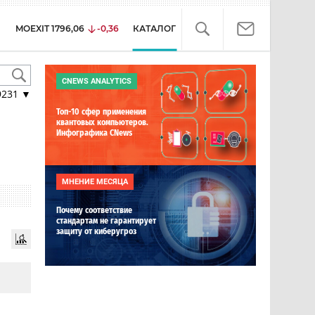
MOEXIT
1796,06
-0,36
КАТАЛОГ
CNEWS ANALYTICS
9231
▼
Топ-10 сфер применения
квантовых компьютеров.
Инфографика CNews
МНЕНИЕ МЕСЯЦА
Почему соответствие
стандартам не гарантирует
защиту от киберугроз