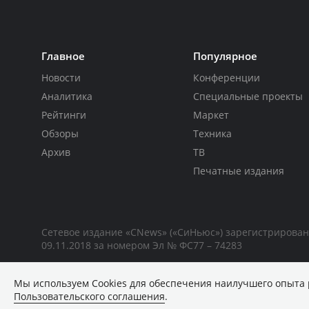
Главное
Популярное
Новости
Конференции
Аналитика
Специальные проекты
Рейтинги
Маркет
Обзоры
Техника
Архив
ТВ
Печатные издания
Сетевое издание «CNews» («СиНьюс») зарегистрирова
09.11.2018 за номером Эл № ФС77 – 74283
Мы используем Сookies для обеспечения наилучшего опыта 
Пользовательского соглашения
.