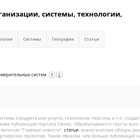
ганизации, системы, технологии,
ологии
Системы
География
Статьи
змерительных систем
5
1
темы (продукта или услуги), технологии, персоны и т.п. создае
рхива публикаций портала CNews. Обрабатываются тексты всех
, включая "Главные новости",
статьи
, аналитические обзоры рын
ртнёрских проектов). Таким образом, чем больше публикаций н