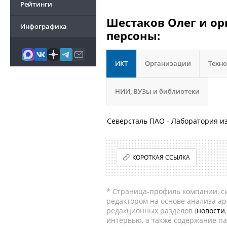
Рейтинги
Шестаков Олег и ор
Инфографика
персоны:
ИКТ
Организации
Техн
НИИ, ВУЗы и библиотеки
Северсталь ПАО - Лаборатория и
КОРОТКАЯ ССЫЛКА
* Страница-профиль компании, сис
редактором на основе анализа а
редакционных разделов (
новости
интервью, а также содержание па