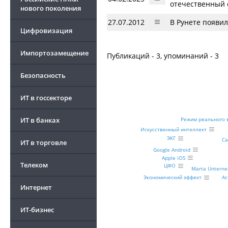
отечественный 
нового поколения
27.07.2012
В Рунете появи
Цифровизация
Импортозамещение
Публикаций - 3, упоминаний - 3
Безопасность
ИТ в госсекторе
ИТ в банках
Режим реального 
Искусственный интеллект
ЭКГ
Ca
ИТ в торговле
Google Android
Apple iOS
Телеком
ЦФО
Marta Untern
А
Экономический эффект
Интернет
ИТ-бизнес