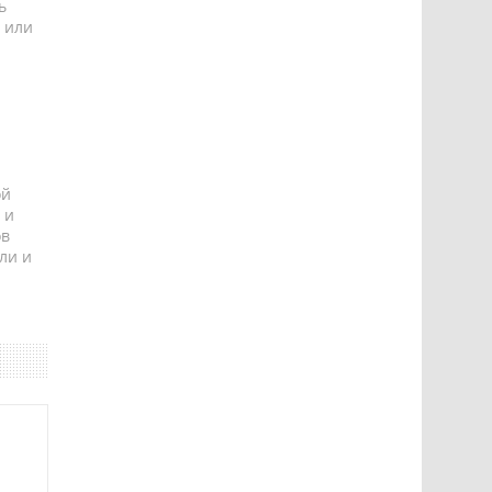
ь
 или
ой
 и
ов
ли и