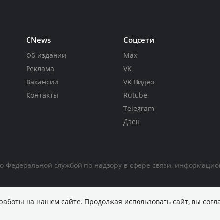
CNews
Соцсети
Об издании
Max
Реклама
VK
Вакансии
VK Видео
Контакты
Rutube
Telegram
Дзен
но Федеральной службой по надзору в сфере связи, информаци
работы на нашем сайте. Продолжая использовать сайт, вы согл