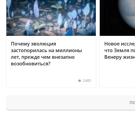
Почему эволюция
Новое иссле
застопорилась на миллионы
что Земля п
лет, прежде чем внезапно
Венеру жиз
возобновиться?
2485
ПО