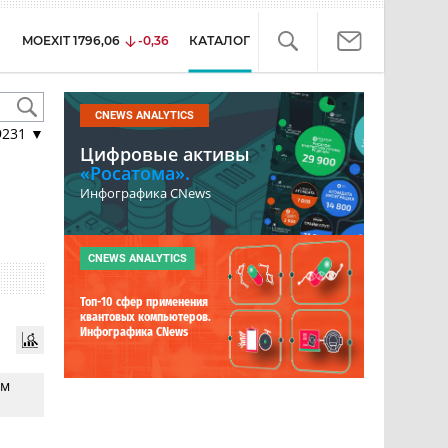
MOEXIT
1796,06
-0,36
КАТАЛОГ
CNEWS ANALYTICS
9231
▼
Цифровые активы
«Росатома».
Инфографика CNews
CNEWS ANALYTICS
Топ-10 сфер применения
квантовых компьютеров.
Инфографика CNews
ям