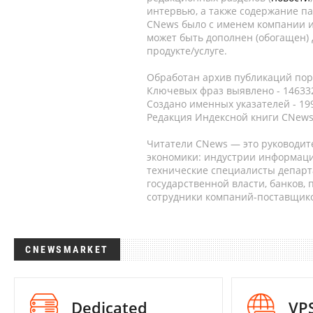
интервью, а также содержание па
CNews было с именем компании и
может быть дополнен (обогащен)
продукте/услуге.
Обработан архив публикаций порт
Ключевых фраз выявлено - 146332
Создано именных указателей - 19
Редакция Индексной книги CNews
Читатели CNews — это руководит
экономики: индустрии информаци
технические специалисты депар
государственной власти, банков,
сотрудники компаний-поставщико
CNEWSMARKET
Dedicated
VP