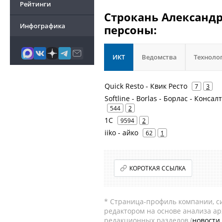
Рейтинги
Строкань Александр
Инфографика
персоны:
ИКТ
Ведомства
Техноло
Quick Resto - Квик Ресто
7
3
Softline - Borlas - Борлас - Конса
544
2
1С
9594
2
iiko - айко
62
1
КОРОТКАЯ ССЫЛКА
* Страница-профиль компании, сис
редактором на основе анализа а
редакционных разделов (
новости