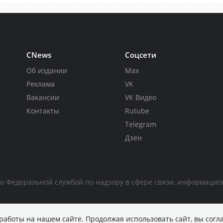
CNews
Соцсети
Об издании
Max
Реклама
VK
Вакансии
VK Видео
Контакты
Rutube
Telegram
Дзен
но Федеральной службой по надзору в сфере связи, информаци
работы на нашем сайте. Продолжая использовать сайт, вы согл