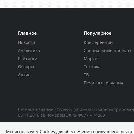
Главное
Популярное
Новости
Конференции
Аналитика
Специальные проекты
Рейтинги
Маркет
Обзоры
Техника
Архив
ТВ
Печатные издания
Сетевое издание «CNews» («СиНьюс») зарегистрирова
09.11.2018 за номером Эл № ФС77 – 74283
Мы используем Сookies для обеспечения наилучшего опыта 