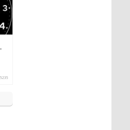
—
5235