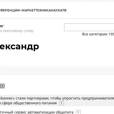
НФЕРЕНЦИИ
МАРКЕТ
ТЕХНИКА
НАУКА
ТВ
ws
*
о ключевому слову
Все категории
19
лександр
«Т-Бизнес» стали партнерами, чтобы упростить предпринимател
 в сфере общественного питания
1
ыточный сервис автоматизации общепита
1