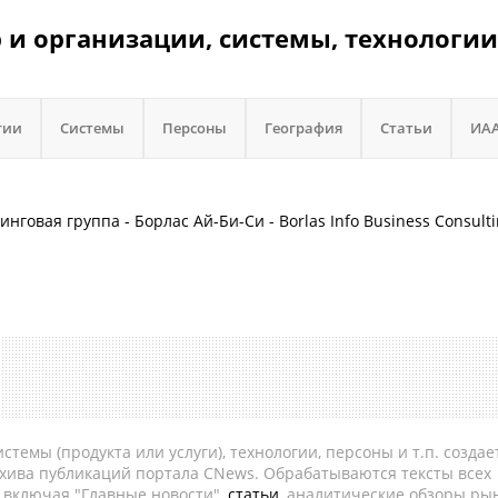
 и организации, системы, технологии
гии
Системы
Персоны
География
Статьи
ИА
лтинговая группа - Борлас Ай-Би-Си - Borlas Info Business Consult
темы (продукта или услуги), технологии, персоны и т.п. создае
рхива публикаций портала CNews. Обрабатываются тексты всех
, включая "Главные новости",
статьи
, аналитические обзоры рын