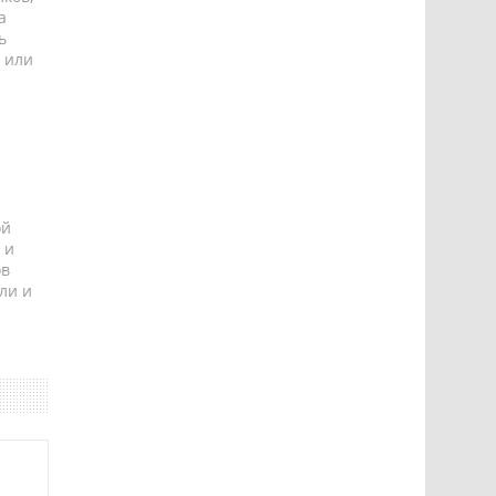
а
ь
 или
ой
 и
ов
ли и