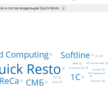
а в состав владельцев Quick Resto
2
d Computing
Softline
CSI
uick Resto
ИТ-экосистема
HRM
Сколково ИЦ
Латвия
1С
ИТ-поддержка
ReCa
iiko
СМБ
Планшет
UX/UI