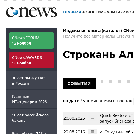
ГЛАВНАЯ
НОВОСТИ
АНАЛИТИКА
КО
Индексная книга (каталог) CNe
Получите все материалы CNews п
CNews FORUM
12 ноября
Строкань А
CNews AWARDS
12 ноября
30 лет рынку ERP
в России
СОБЫТИЯ
Главные
по дате
/
упоминаниям в текстах
ИТ-сценарии
2026
10 лет российского
Quick Resto и 
20.08.2025
бэкапа
запуск бизнеса
29.08.2016
«1С» купила уб
Российские ПАКи