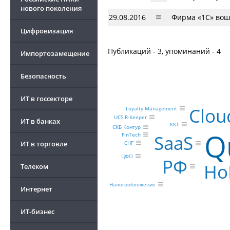
нового поколения
29.08.2016
Фирма «1С» вошл
Цифровизация
Публикаций - 3, упоминаний - 4
Импортозамещение
Безопасность
ИТ в госсекторе
Clou
Loyalty Management
UCS R-Keeper
ИТ в банках
ККТ
СКБ Контур
Q
FinTech
SaaS
СНГ
ИТ в торговле
ЦФО
РФ
Ho
Телеком
Налогообложение
Интернет
ИТ-бизнес