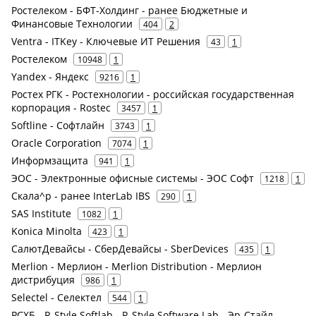
Ростелеком - БФТ-Холдинг - ранее Бюджетные и
Финансовые Технологии
404
2
Ventra - ITKey - Ключевые ИТ Решения
43
1
Ростелеком
10948
1
Yandex - Яндекс
9216
1
Ростех РГК - Ростехнологии - российская государственная
корпорация - Rostec
3457
1
Softline - Софтлайн
3743
1
Oracle Corporation
7074
1
Информзащита
941
1
ЭОС - Электронные офисные системы - ЭОС Софт
1218
1
Скала^р - ранее InterLab IBS
290
1
SAS Institute
1082
1
Konica Minolta
423
1
СалютДевайсы - СберДевайсы - SberDevices
435
1
Merlion - Мерлион - Merlion Distribution - Мерлион
дистрибуция
986
1
Selectel - Селектел
544
1
РСХБ - R-Style Softlab - R-Style Software Lab - Эр-Стайл