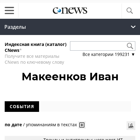
Разделы
Индексная книга (каталог)
CNews
*
Все категории
199231
▼
Получите все материалы
CNews по ключевому слову
Макеенков Иван
СОБЫТИЯ
по дате
/
упоминаниям в текстах
Тренды и антитренды: чего ждет ИТ-