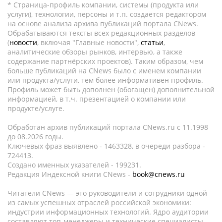
* Страница-профиль компании, системы (продукта или
услуги), технологии, персоны и т.п. создается редактором
на основе анализа архива публикаций портала CNews.
Обрабатываются тексты всех редакционных разделов
(
новости
, включая "Главные новости",
статьи
,
аналитические обзоры рынков, интервью, а также
содержание партнёрских проектов). Таким образом, чем
больше публикаций на CNews было с именем компании
или продукта/услуги, тем более информативен профиль.
Профиль может быть дополнен (обогащен) дополнительной
информацией, в т.ч. презентацией о компании или
продукте/услуге.
Обработан архив публикаций портала CNews.ru c 11.1998
до 08.2026 годы.
Ключевых фраз выявлено - 1463328, в очереди разбора -
724413.
Создано именных указателей - 199231.
Редакция Индексной книги CNews -
book@cnews.ru
Читатели CNews — это руководители и сотрудники одной
из самых успешных отраслей российской экономики:
индустрии информационных технологий. Ядро аудитории
составляют топ-менеджеры и технические специалисты