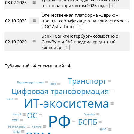
03.02.2026
рынок за горизонтом 2026 года
1
Отечественная платформа «Эврикс»
02.10.2025
прошла сертификацию на совместимость
с ОС Astra Linux
1
Банк «Санкт-Петербург» совместно с
02.10.2020
GlowByte и SAS внедрил кредитный
конвейер
1
Публикаций - 4, упоминаний - 4
Транспорт
Здравоохранение
RnD
Цифровая трансформация
ИТ-экосистема
КИИ
РФ
ОС
Yandex
Китай
БСПБ
УФО
Ventra
Ростелеком
ЦФО
OEM