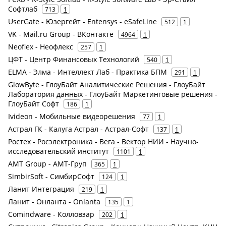
Софтлаб
713
1
UserGate - Юзергейт - Entensys - eSafeLine
512
1
VK - Mail.ru Group - ВКонтакте
4964
1
Neoflex - Неофлекс
257
1
ЦФТ - Центр Финансовых Технологий
540
1
ELMA - Элма - Интеллект Лаб - Практика БПМ
291
1
GlowByte - ГлоуБайт Аналитические Решения - ГлоуБайт
Лаборатория данных - ГлоуБайт Маркетинговые решения -
ГлоуБайт Софт
186
1
Ivideon - Мобильные видеорешения
77
1
Астрал ГК - Калуга Астрал - Астрал-Софт
137
1
Ростех - Росэлектроника - Вега - Вектор НИИ - Научно-
исследовательский институт
1101
1
AMT Group - АМТ-Груп
365
1
SimbirSoft - СимбирСофт
124
1
Ланит Интеграция
219
1
Ланит - Онланта - Onlanta
135
1
Comindware - Колловэар
202
1