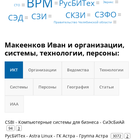
BPM
РусБИТех
Эврикс
CTO
СЗФО
СКЗИ
СЗИ
СЭД
Правительство Челябинской области
Макеенков Иван и организации,
системы, технологии, персоны:
ИКТ
Организации
Ведомства
Технологии
Системы
Персоны
География
Статьи
ИАА
CSBI - Компьютерные системы для бизнеса - СиЭсБиАй
94
3
РусБИТех - Astra Linux - ГК Астра - Группа Астра
3072
2