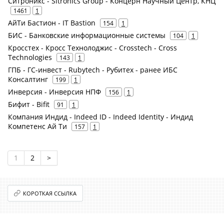
Ситроникс - Sitronics Group - Концерн Научный Центр, КНЦ
1461
1
АйТи Бастион - IT Bastion
154
1
БИС - Банковские информационные системы
104
1
Кросстех - Кросс Технолоджис - Crosstech - Cross
Technologies
143
1
ГПБ - ГС-инвест - Rubytech - Рубитех - ранее ИБС
Консалтинг
199
1
Инверсия - Инверсия НПФ
156
1
Бифит - Bifit
91
1
Компания Индид - Indeed ID - Indeed Identity - Индид
Компетенс Ай Ти
157
1
1
2
>
КОРОТКАЯ ССЫЛКА