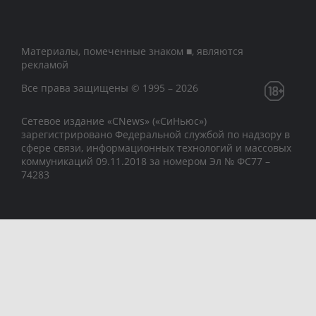
Материалы, помеченные знаком ■, являются
рекламой
Все права защищены © 1995 – 2026
Сетевое издание «CNews» («СиНьюс»)
зарегистрировано Федеральной службой по надзору в
сфере связи, информационных технологий и массовых
коммуникаций 09.11.2018 за номером Эл № ФС77 –
74283