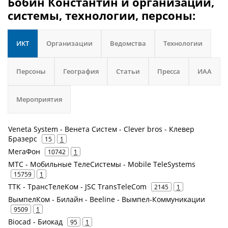
Бобин Константин и организации,
системы, технологии, персоны:
ИКТ
Организации
Ведомства
Технологии
Персоны
География
Статьи
Пресса
ИАА
Мероприятия
Veneta System - Венета Систем - Clever bros - Клевер
Бразерс
15
1
МегаФон
10742
1
МТС - Мобильные ТелеСистемы - Mobile TeleSystems
15759
1
ТТК - ТрансТелеКом - JSC TransTeleCom
2145
1
ВымпелКом - Билайн - Beeline - Вымпел-Коммуникации
9509
1
Biocad - Биокад
95
1