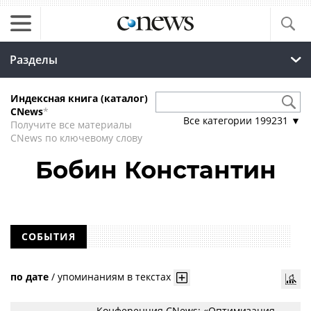
Разделы
Индексная книга (каталог)
CNews
*
Все категории
199231
▼
Получите все материалы
CNews по ключевому слову
Бобин Константин
СОБЫТИЯ
по дате
/
упоминаниям в текстах
Конференция CNews: «Оптимизация