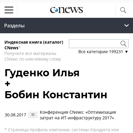
Разделы
Индексная книга (каталог)
CNews
*
Все категории
199231
▼
Получите все материалы
CNews по ключевому слову
Гуденко Илья
+
Бобин Константин
Конференция CNews: «Оптимизация
30.08.2017
затрат на ИТ-инфраструктуру 2017»
* Страница-профиль компании, системы (продукта или