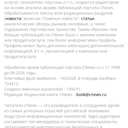
услуги), технологии, персоны и т.п. создается редактором
на основе анализа архива публикаций портала CNews.
Обрабатываются тексты всех редакционных разделов
(
новости
, включая "Главные новости",
статьи
,
аналитические обзоры рынков, интервью, а также
содержание партнёрских проектов). Таким образом, чем
больше публикаций на CNews было с именем компании
или продукта/услуги, тем более информативен профиль.
Профиль может быть дополнен (обогащен) дополнительной
информацией, в т.ч. презентацией о компании или
продукте/услуге.
Обработан архив публикаций портала CNews.ru c 11.1998
до 08.2026 годы.
Ключевых фраз выявлено - 1463328, в очереди разбора -
724413.
Создано именных указателей - 199231.
Редакция Индексной книги CNews -
book@cnews.ru
Читатели CNews — это руководители и сотрудники одной
из самых успешных отраслей российской экономики:
индустрии информационных технологий. Ядро аудитории
составляют топ-менеджеры и технические специалисты
департаментов информатизации федеральных и