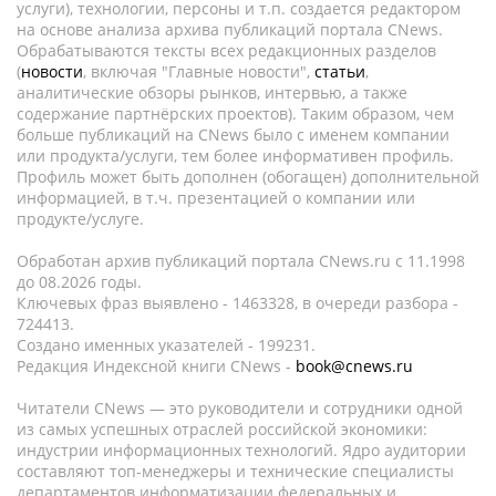
услуги), технологии, персоны и т.п. создается редактором
на основе анализа архива публикаций портала CNews.
Обрабатываются тексты всех редакционных разделов
(
новости
, включая "Главные новости",
статьи
,
аналитические обзоры рынков, интервью, а также
содержание партнёрских проектов). Таким образом, чем
больше публикаций на CNews было с именем компании
или продукта/услуги, тем более информативен профиль.
Профиль может быть дополнен (обогащен) дополнительной
информацией, в т.ч. презентацией о компании или
продукте/услуге.
Обработан архив публикаций портала CNews.ru c 11.1998
до 08.2026 годы.
Ключевых фраз выявлено - 1463328, в очереди разбора -
724413.
Создано именных указателей - 199231.
Редакция Индексной книги CNews -
book@cnews.ru
Читатели CNews — это руководители и сотрудники одной
из самых успешных отраслей российской экономики:
индустрии информационных технологий. Ядро аудитории
составляют топ-менеджеры и технические специалисты
департаментов информатизации федеральных и