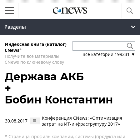
Разделы
Индексная книга (каталог)
CNews
*
Все категории
199231
▼
Получите все материалы
CNews по ключевому слову
Держава АКБ
+
Бобин Константин
Конференция CNews: «Оптимизация
30.08.2017
затрат на ИТ-инфраструктуру 2017»
* Страница-профиль компании, системы (продукта или