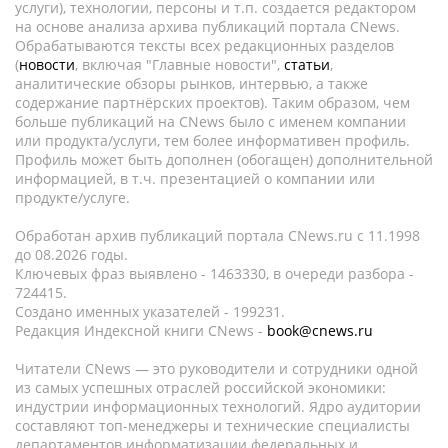
услуги), технологии, персоны и т.п. создается редактором
на основе анализа архива публикаций портала CNews.
Обрабатываются тексты всех редакционных разделов
(
новости
, включая "Главные новости",
статьи
,
аналитические обзоры рынков, интервью, а также
содержание партнёрских проектов). Таким образом, чем
больше публикаций на CNews было с именем компании
или продукта/услуги, тем более информативен профиль.
Профиль может быть дополнен (обогащен) дополнительной
информацией, в т.ч. презентацией о компании или
продукте/услуге.
Обработан архив публикаций портала CNews.ru c 11.1998
до 08.2026 годы.
Ключевых фраз выявлено - 1463330, в очереди разбора -
724415.
Создано именных указателей - 199231.
Редакция Индексной книги CNews -
book@cnews.ru
Читатели CNews — это руководители и сотрудники одной
из самых успешных отраслей российской экономики:
индустрии информационных технологий. Ядро аудитории
составляют топ-менеджеры и технические специалисты
департаментов информатизации федеральных и