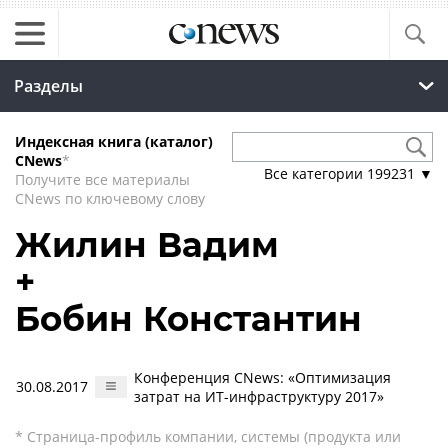
Разделы
Индексная книга (каталог)
CNews
*
Все категории
199231
▼
Получите все материалы
CNews по ключевому слову
Жилин Вадим
+
Бобин Константин
Конференция CNews: «Оптимизация
30.08.2017
затрат на ИТ-инфраструктуру 2017»
* Страница-профиль компании, системы (продукта или