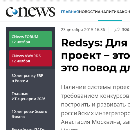
ГЛАВНАЯ
НОВОСТИ
АНАЛИТИКА
КО
|
23 декабря 2015 16:36
ПОД
CNews FORUM
Redsys: Дл
12 ноября
проект – эт
CNews AWARDS
12 ноября
это повод д
30 лет рынку ERP
в России
Наличие системы проек
Главные
требованием конкурсов 
ИТ-сценарии
2026
построить и развивать 
10 лет российского
российских интегратор
бэкапа
Анастасия Москвина, за
Российские ПАКи