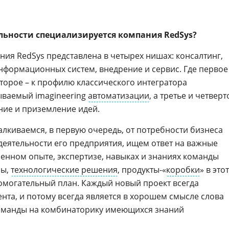
ельности специализируется компания RedSys?
ния RedSys представлена в четырех нишах: консалтинг,
формационных систем, внедрение и сервис. Где первое
второе – к профилю классического интегратора
зываемый imagineering
автоматизации
, а третье и четверт
ние и приземление идей.
талкиваемся, в первую очередь, от потребности бизнеса
деятельности его предприятия, ищем ответ на важные
ленном опыте, экспертизе, навыках и знаниях команды
мы,
технологические решения
, продукты-«
коробки
» в этот
помогательный план. Каждый новый проект всегда
ента, и потому всегда является в хорошем смысле слова
оманды на комбинаторику имеющихся знаний