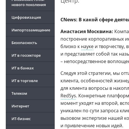
Центр.
нового поколения
Цифровизация
CNews: В какой сфере деят
Импортозамещение
Анастасия Москвина:
Компа
построение корпоративных ин
Безопасность
близко к
науке
и творчеству, 
и представляет собой так на
ИТ в госсекторе
– непосредственное воплоще
ИТ в банках
Следуя этой стратегии, мы от
клиента, особенностей жизне
ИТ в торговле
для клиента вопросы в накоп
Телеком
RedSys
. Конкретные платфор
момент уходят на второй, вс
Интернет
уникален по сути запроса кли
вызовом экспертизе нашей к
ИТ-бизнес
и привлечение новых идей.