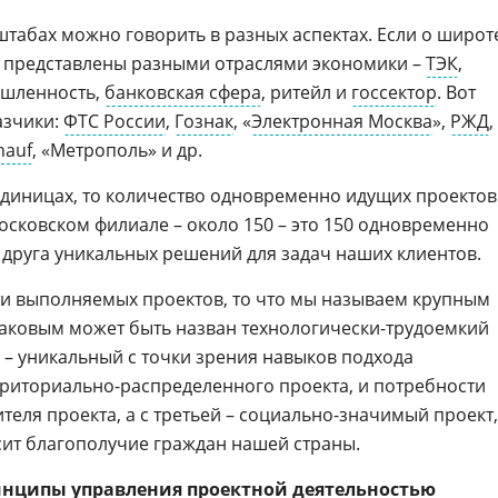
штабах можно говорить в разных аспектах. Если о широт
ы представлены разными отраслями экономики –
ТЭК
,
ышленность,
банковская сфера
, ритейл и
госсектор
. Вот
азчики:
ФТС России
,
Гознак
, «
Электронная Москва
»,
РЖД
,
nauf
, «Метрополь» и др.
единицах, то количество одновременно идущих проектов
осковском филиале – около 150 – это 150 одновременно
 друга уникальных решений для задач наших клиентов.
ти выполняемых проектов, то что мы называем крупным
таковым может быть назван технологически-трудоемкий
 – уникальный с точки зрения навыков подхода
рриториально-распределенного проекта, и потребности
еля проекта, а с третьей – социально-значимый проект,
исит благополучие граждан нашей страны.
инципы управления проектной деятельностью