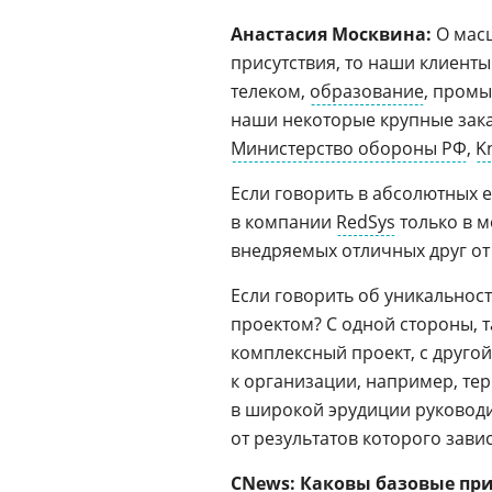
Анастасия Москвина:
О мас
присутствия, то наши клиент
телеком,
образование
, пром
наши некоторые крупные зак
Министерство обороны РФ
,
K
Если говорить в абсолютных 
в компании
RedSys
только в м
внедряемых отличных друг от
Если говорить об уникальнос
проектом? С одной стороны, 
комплексный проект, с другой
к организации, например, те
в широкой эрудиции руководит
от результатов которого зав
CNews: Каковы базовые пр