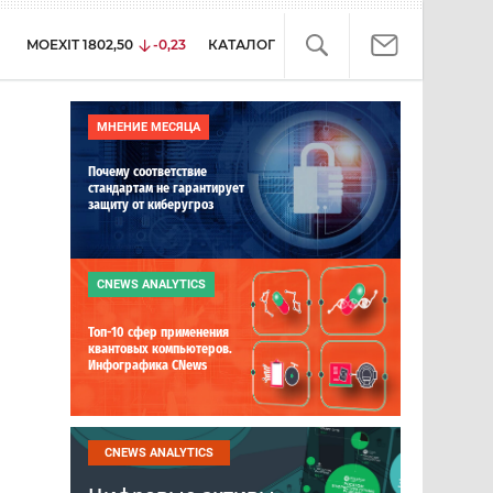
MOEXIT
1802,50
-0,23
КАТАЛОГ
МНЕНИЕ МЕСЯЦА
Почему соответствие
стандартам не гарантирует
защиту от киберугроз
CNEWS ANALYTICS
Топ-10 сфер применения
квантовых компьютеров.
Инфографика CNews
CNEWS ANALYTICS