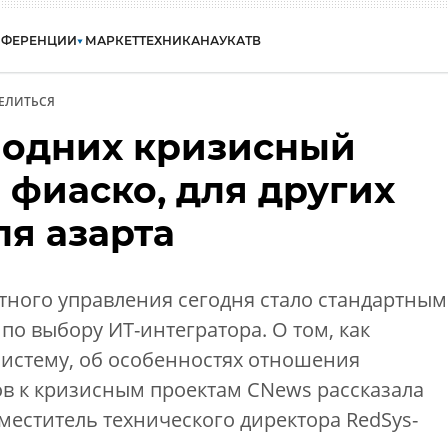
НФЕРЕНЦИИ
МАРКЕТ
ТЕХНИКА
НАУКА
ТВ
ЕЛИТЬСЯ
я одних кризисный
о фиаско, для других
ля азарта
тного управления сегодня стало стандартным
по выбору ИТ-интегратора. О том, как
систему, об особенностях отношения
ов к кризисным проектам CNews рассказала
меститель технического директора RedSys-