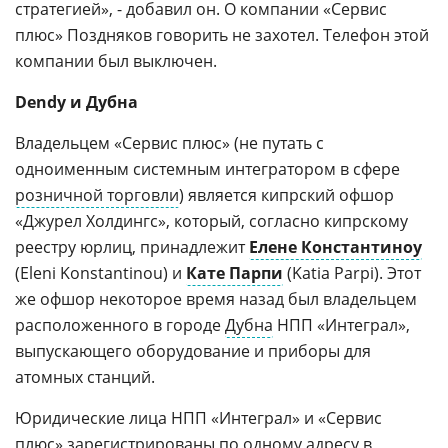
стратегией», - добавил он. О компании «Сервис
плюс» Поздняков говорить не захотел. Телефон этой
компании был выключен.
Dendy и Дубна
Владельцем «Сервис плюс» (не путать с
одноименным системным интегратором в сфере
розничной торговли
) является кипрский офшор
«Джурел Холдингс», который, согласно кипрскому
реестру юрлиц, принадлежит
Елене Константиноу
(Eleni Konstantinou) и
Кате Парпи
(Katia Parpi). Этот
же офшор некоторое время назад был владельцем
расположенного в городе
Дубна
НПП «Интеграл»,
выпускающего оборудование и приборы для
атомных станций.
Юридические лица НПП «Интеграл» и «Сервис
плюс» зарегистрированы по одному адресу
в