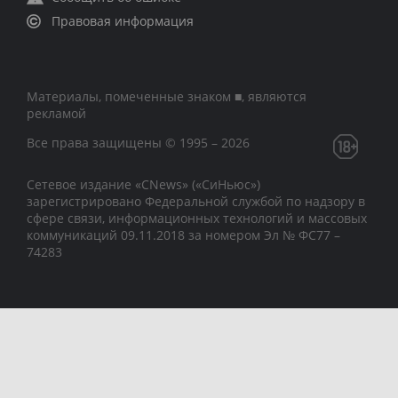
Правовая информация
Материалы, помеченные знаком ■, являются
рекламой
Все права защищены © 1995 – 2026
Сетевое издание «CNews» («СиНьюс»)
зарегистрировано Федеральной службой по надзору в
сфере связи, информационных технологий и массовых
коммуникаций 09.11.2018 за номером Эл № ФС77 –
74283