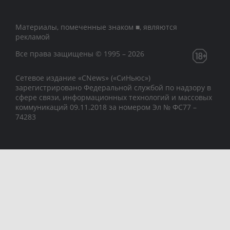
Материалы, помеченные знаком ■, являются
рекламой
Все права защищены © 1995 – 2026
Сетевое издание «CNews» («СиНьюс»)
зарегистрировано Федеральной службой по надзору в
сфере связи, информационных технологий и массовых
коммуникаций 09.11.2018 за номером Эл № ФС77 –
74283