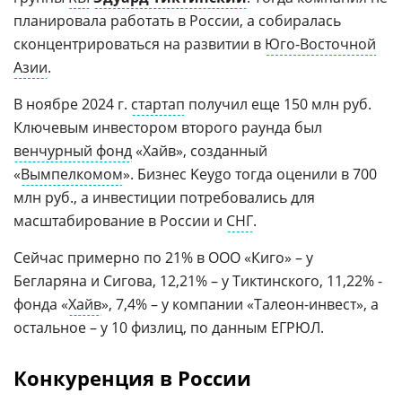
планировала работать в России, а собиралась
сконцентрироваться на развитии в
Юго-Восточной
Азии
.
В ноябре 2024 г.
стартап
получил еще 150 млн руб.
Ключевым инвестором второго раунда был
венчурный фонд
«Хайв», созданный
«
Вымпелкомом
». Бизнес Keygo тогда оценили в 700
млн руб., а инвестиции потребовались для
масштабирование в России и
СНГ
.
Сейчас примерно по 21% в ООО «Киго» – у
Бегларяна и Сигова, 12,21% – у Тиктинского, 11,22% -
фонда «
Хайв
», 7,4% – у компании «Талеон-инвест», а
остальное – у 10 физлиц, по данным ЕГРЮЛ.
Конкуренция в России