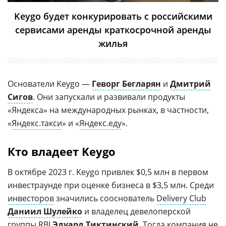
Keygo будет конкурировать с российскими
сервисами аренды краткосрочной аренды
жилья
Основатели Keygo —
Геворг Бегларян
и
Дмитрий
Сигов
. Они запускали и развивали продукты
«Яндекса» на международных рынках, в частности,
«
Яндекс.такси
» и «
Яндекс.еду
».
Кто владеет Keygo
В октябре 2023 г. Keygo привлек $0,5 млн в первом
инвестраунде при оценке бизнеса в $3,5 млн. Среди
инвесторов
значились сооснователь
Delivery Club
Даниил Шулейко
и владелец девелоперской
группы
RBI
Эдуард Тиктинский
. Тогда компания не