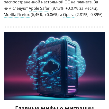
распространенной настольной
ОС
на планете. За
ним следуют
Apple Safari
(9,13%, +0,07% за месяц),
Mozilla Firefox
(6,45%, +0,06%) и
Opera
(2,81%, -0,39%).
Главные мифы о миграции