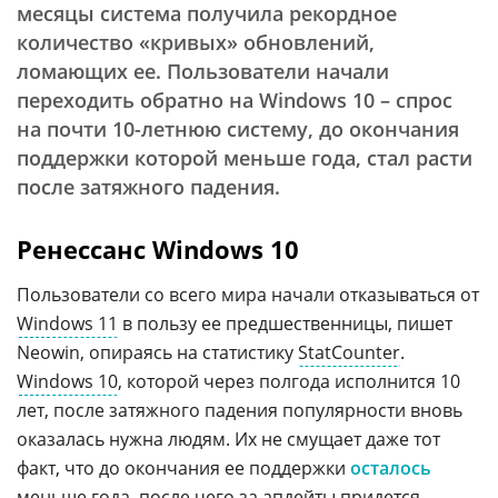
месяцы система получила рекордное
количество «кривых» обновлений,
ломающих ее. Пользователи начали
переходить обратно на Windows 10 – спрос
на почти 10-летнюю систему, до окончания
поддержки которой меньше года, стал расти
после затяжного падения.
Ренессанс Windows 10
Пользователи со всего мира начали отказываться от
Windows 11
в пользу ее предшественницы, пишет
Neowin, опираясь на статистику
StatCounter
.
Windows 10
, которой через полгода исполнится 10
лет, после затяжного падения популярности вновь
оказалась нужна людям. Их не смущает даже тот
факт, что до окончания ее поддержки
осталось
меньше года, после чего за апдейты придется