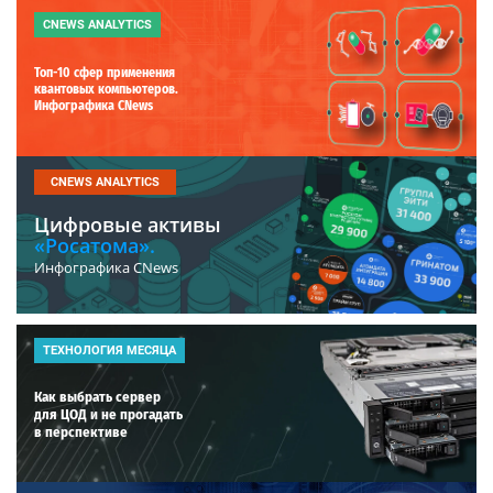
CNEWS ANALYTICS
Топ-10 сфер применения
квантовых компьютеров.
Инфографика CNews
CNEWS ANALYTICS
Цифровые активы
«Росатома».
Инфографика CNews
ТЕХНОЛОГИЯ МЕСЯЦА
Как выбрать сервер
для ЦОД и не прогадать
в перспективе