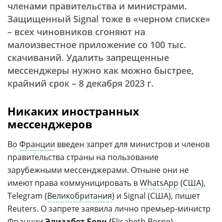
членами правительства и министрами.
Защищенный Signal тоже в «черном списке»
– всех чиновников сгоняют на
малоизвестное приложение со 100 тыс.
скачиваний. Удалить запрещенные
мессенджеры нужно как можно быстрее,
крайний срок – 8 декабря 2023 г.
Никаких иностранных
мессенджеров
Во
Франции
введен запрет для министров и членов
правительства страны на пользование
зарубежными мессенджерами. Отныне они не
имеют права коммуницировать в
WhatsApp
(
США
),
Telegram (
Великобритания
) и Signal (США), пишет
Reuters. О запрете заявила лично премьер-министр
Франции
Элизабет Борн
(
Elisabeth Borne).