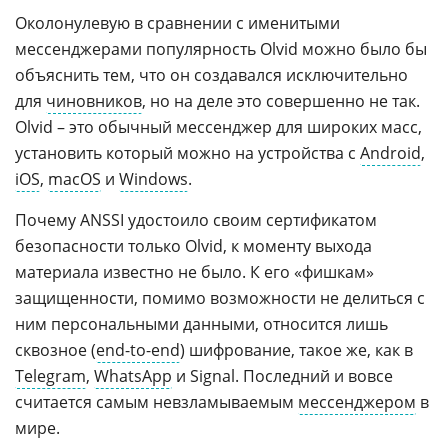
Околонулевую в сравнении с именитыми
мессенджерами популярность Olvid можно было бы
объяснить тем, что он создавался исключительно
для
чиновников
, но на деле это совершенно не так.
Olvid – это обычный мессенджер для широких масс,
установить который можно на устройства с
Android
,
iOS
,
macOS
и
Windows
.
Почему ANSSI удостоило своим сертификатом
безопасности только Olvid, к моменту выхода
материала известно не было. К его «фишкам»
защищенности, помимо возможности не делиться с
ним персональными данными, относится лишь
сквозное (
end-to-end
) шифрование, такое же, как в
Telegram
,
WhatsApp
и Signal. Последний и вовсе
считается самым невзламываемым
мессенджером
в
мире.