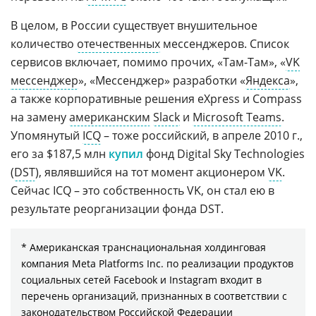
В целом, в России существует внушительное
количество
отечественных
мессенджеров. Список
сервисов включает, помимо прочих, «Там-Там», «
VK
мессенджер
», «Мессенджер» разработки «
Яндекса
»,
а также корпоративные решения eXpress и Compass
на замену
американским
Slack
и
Microsoft Teams
.
Упомянутый
ICQ
– тоже российский, в апреле 2010 г.,
его за $187,5 млн
купил
фонд Digital Sky Technologies
(
DST
), являвшийся на тот момент акционером
VK
.
Сейчас ICQ – это собственность VK, он стал ею в
результате реорганизации фонда DST.
* Американская транснациональная холдинговая
компания Meta Platforms Inc. по реализации продуктов
социальных сетей Facebook и Instagram входит в
перечень организаций, признанных в соответствии с
законодательством Российской Федерации