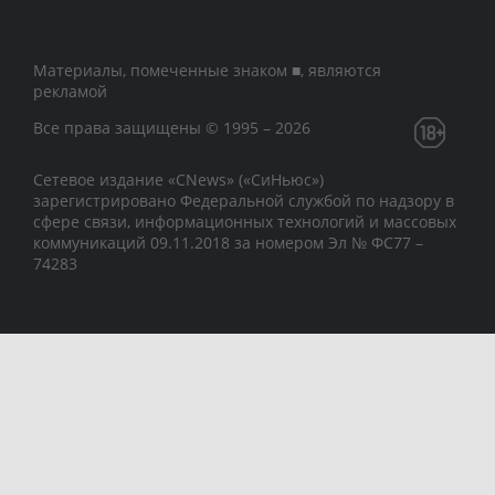
Материалы, помеченные знаком ■, являются
рекламой
Все права защищены © 1995 – 2026
Сетевое издание «CNews» («СиНьюс»)
зарегистрировано Федеральной службой по надзору в
сфере связи, информационных технологий и массовых
коммуникаций 09.11.2018 за номером Эл № ФС77 –
74283