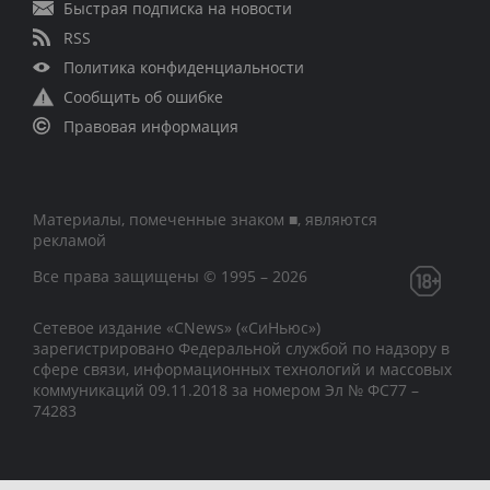
Быстрая подписка на новости
RSS
Политика конфиденциальности
Сообщить об ошибке
Правовая информация
Материалы, помеченные знаком ■, являются
рекламой
Все права защищены © 1995 – 2026
Сетевое издание «CNews» («СиНьюс»)
зарегистрировано Федеральной службой по надзору в
сфере связи, информационных технологий и массовых
коммуникаций 09.11.2018 за номером Эл № ФС77 –
74283