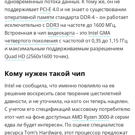
одновременных потока данных. К тому же, он не
поддерживает
PCI-E
4.0 и не знает о существовании
оперативной памяти
стандарта DDR-4 – он работает
исключительно с
DDR3
на частоте до 1600 МГц.
Встроенная в чип
видеокарта
– это
Intel GMA
четвертого поколения
с частотой от 0,35 до 1,15 ГГц
и максимальным поддерживаемым разрешением
Quad HD
(2560x1600 точек).
Кому нужен такой чип
Intel не сообщила, что именно повлияло на ее
решение воскресить свое творение шестилетней
давности, и не уточнила, на кого он теперь нацелен.
С учетом его спецификаций массовому потребителю
этот чип на фоне доступных
AMD Ryzen 3000
-й серии
едва ли будет интересен. По оценке специалистов
ресурса
Tom’s Hardware
, этот процессор предложат