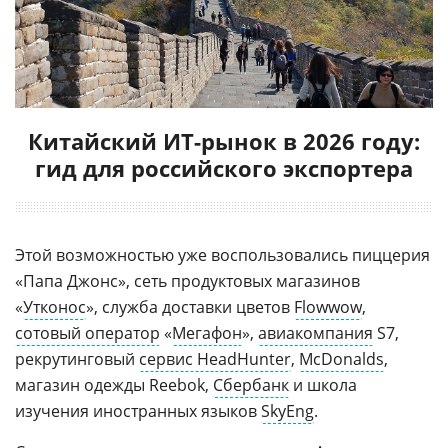
Китайский ИТ-рынок в 2026 году:
гид для российского экспортера
Этой возможностью уже воспользовались пиццерия
«Папа Джонс», сеть продуктовых магазинов
«
Утконос
», служба доставки цветов
Flowwow
,
сотовый оператор
«
Мегафон
»,
авиакомпания
S7,
рекрутинговый
сервис HeadHunter
,
McDonalds
,
магазин одежды Reebok,
Сбербанк
и школа
изучения иностранных языков
SkyEng
.