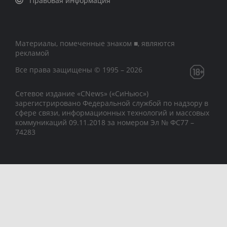
Правовая информация
Материалы, помеченные знаком ■, являются
рекламой
Все права защищены © 1995 – 2026
Сетевое издание «CNews» («СиНьюс»)
зарегистрировано Федеральной службой по надзору в
сфере связи, информационных технологий и массовых
коммуникаций 09.11.2018 за номером Эл № ФС77 –
74283