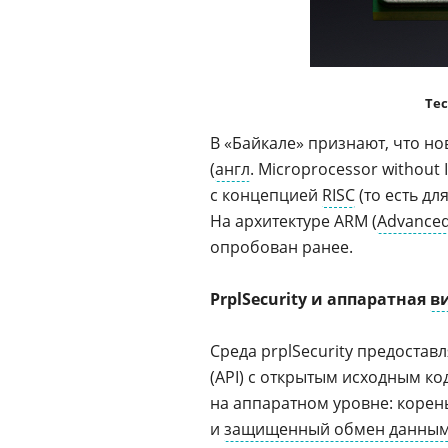
Те
В «Байкале» признают, что н
(
англ
. Microprocessor without 
с концепцией
RISC
(то есть дл
На архитектуре ARM (
Advanced
опробован ранее.
PrplSecurity и аппаратная
в
Среда prplSecurity предоста
(API) с открытым исходным к
на аппаратном уровне: корен
и
защищенный обмен данны