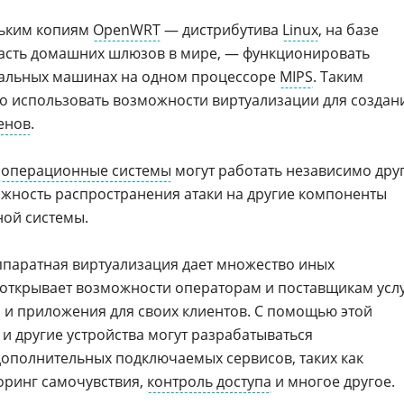
ольким копиям
OpenWRT
— дистрибутива
Linux
, на базе
часть домашних шлюзов в мире, — функционировать
уальных машинах на одном процессоре
MIPS
. Таким
о использовать возможности виртуализации для создан
енов
.
и
операционные системы
могут работать независимо дру
можность распространения атаки на другие компоненты
ой системы.
аппаратная виртуализация дает множество иных
открывает возможности операторам и поставщикам усл
 и приложения для своих клиентов. С помощью этой
и другие устройства могут разрабатываться
ополнительных подключаемых сервисов, таких как
оринг самочувствия,
контроль доступа
и многое другое.