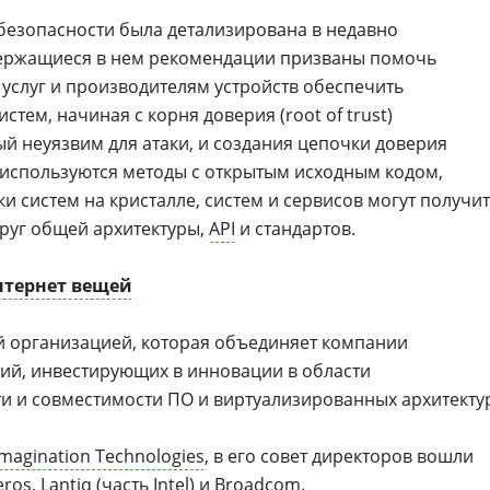
безопасности была детализирована в недавно
держащиеся в нем рекомендации призваны помочь
услуг и производителям устройств обеспечить
тем, начиная с корня доверия (root of trust)
ый неуязвим для атаки, и создания цепочки доверия
м используются методы с открытым исходным кодом,
ки систем на кристалле, систем и сервисов могут получи
руг общей архитектуры,
API
и стандартов.
нтернет вещей
й организацией, которая объединяет компании
гий, инвестирующих в инновации в области
и и совместимости ПО и виртуализированных архитекту
Imagination Technologies
, в его совет директоров вошли
eros
, Lantiq (часть
Intel
) и
Broadcom
.