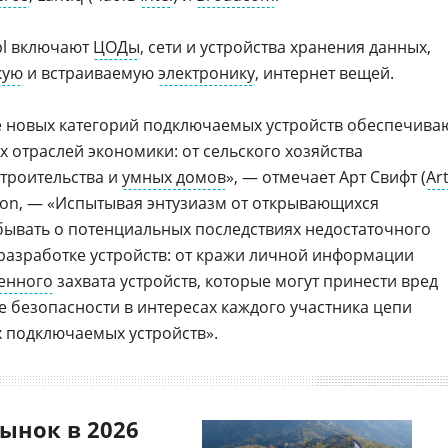
pl включают
ЦОДы
, сети и устройства хранения данных,
кую
и встраиваемую
электронику
, интернет вещей.
е новых категорий подключаемых устройств обеспечива
 отраслей экономики: от сельского хозяйства
строительства и
умных домов
», — отмечает Арт Свифт (
Ar
ation, — «Испытывая энтузиазм от открывающихся
бывать о потенциальных последствиях недостаточного
разработке устройств: от кражи личной информации
енного
захвата устройств, которые могут принести вред
 безопасности в интересах каждого участника цепи
 подключаемых устройств».
ынок в 2026