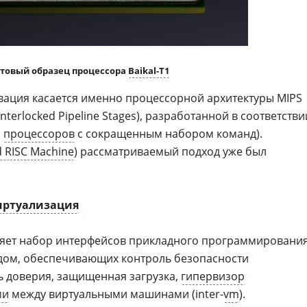
стовый образец процессора
Baikal-Т1
овация касается именно процессорной архитектуры MIPS
Interlocked Pipeline Stages), разработанной в соответстви
я
процессоров
с сокращенным набором команд).
 RISC Machine
) рассматриваемый подход уже был
иртуализация
вляет набор интерфейсов прикладного программировани
одом, обеспечивающих контроль безопасности
ь доверия, защищенная загрузка,
гипервизор
ми
между виртуальными машинами (inter-
vm
).