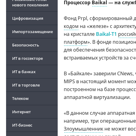
Процессор
Baikal
— на служ
нового поколения
Фонд Prpl, сформированный 
Цифровизация
кодом
на «железе» с архитек
Импортозамещение
на кристалле
Baikal-T1
россий
платформ
». В фонде позицио
Безопасность
для обеспечения безопасност
встраиваемых устройств за с
ИТ в госсекторе
ИТ в банках
В «Байкале» заверили CNews,
MIPS в настоящий момент може
ИТ в торговле
построенном на базе процессо
аппаратной виртуализации.
Телеком
Интернет
«В данном случае аппаратная
например, три операционные 
ИТ-бизнес
Злоумышленник
не может вос