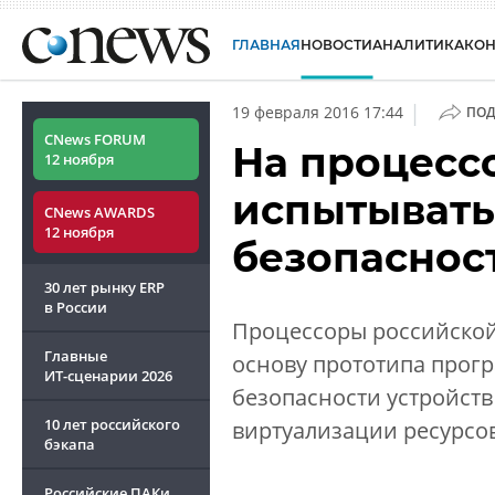
ГЛАВНАЯ
НОВОСТИ
АНАЛИТИКА
КО
|
19 февраля 2016 17:44
ПОД
CNews FORUM
На процесс
12 ноября
испытывать
CNews AWARDS
12 ноября
безопаснос
30 лет рынку ERP
в России
Процессоры российской
Главные
основу прототипа прогр
ИТ-сценарии
2026
безопасности устройств
10 лет российского
виртуализации ресурсов
бэкапа
Российские ПАКи