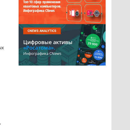
Топ-10 сфер применения
квантовых компьютеров.
Инфографика CNews
CNEWS ANALYTICS
Цифровые активы
«Росатома».
ых
Инфографика CNews
ь