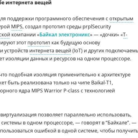
бе интернета вещей
для поддержки программного обеспечения с
открытым
турой
MIPS
, создал прототип среды prplSecurity
ской
компании «
Байкал электроникс
» — «дочки» «
Т-
нируют этот
прототип
как будущую основу
и устройств
интернета вещей
(IoT) и других подключаем
чет изоляции данных и ресурсов на одном процессоре.
 что подобная изоляция применительно к архитектуре
т быть реализована только на чипе Baikal-T1,
рного ядра MIPS Warrior P-class с технологией
 виртуализация позволяет параллельно использовать,
системы в одном процессоре, — говорят в “Байкале”. —
пользоваться ошибкой в одной системе, чтобы получит