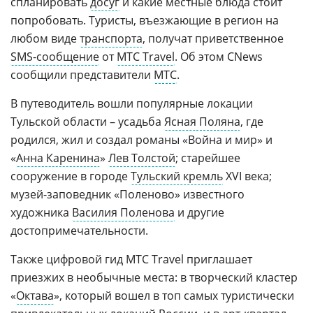
спланировать
досуг
и какие местные блюда стоит
попробовать. Туристы, въезжающие в регион на
любом виде
транспорта
, получат приветственное
SMS-сообщение
от
МТС Travel
. Об этом CNews
сообщили представители
МТС
.
В путеводитель вошли популярные локации
Тульской области – усадьба
Ясная Поляна
, где
родился, жил и создал романы «Война и мир» и
«
Анна Каренина
»
Лев Толстой
; старейшее
сооружение в городе
Тульский кремль
XVI века;
музей-заповедник «Поленово» известного
художника
Василия Поленова
и другие
достопримечательности.
Также цифровой гид МТС Travel приглашает
приезжих в необычные места: в творческий кластер
«
Октава
», который вошел в топ самых туристически