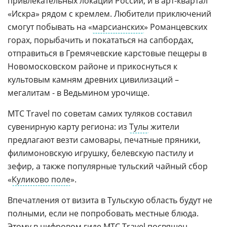
привлекательных локаций России, и в арт-квартал
«Искра» рядом с кремлем. Любители приключений
смогут побывать на «
марсианских
» Романцевских
горах, порыбачить и покататься на сапбордах,
отправиться в Гремячевские карстовые пещеры в
Новомосковском районе и прикоснуться к
культовым камням древних цивилизаций –
мегалитам - в Ведьмином урочище.
МТС Travel по советам самих туляков составил
сувенирную карту региона: из
Тулы
жители
предлагают везти самовары, печатные пряники,
филимоновскую игрушку, белевскую пастилу и
зефир, а также популярные тульский чайный сбор
«
Куликово поле
».
Впечатления от визита в Тульскую область будут не
полными, если не попробовать местные блюда.
Этому в цифровом гиде МТС Travel посвящен