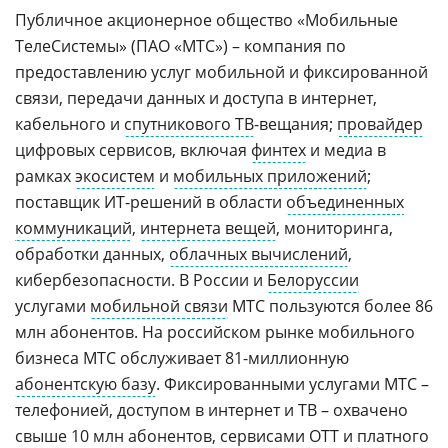
Публичное акционерное общество «Мобильные
ТелеСистемы» (ПАО «МТС») – компания по
предоставлению услуг мобильной и фиксированной
связи, передачи данных и доступа в интернет,
кабельного и
спутникового ТВ
-вещания;
провайдер
цифровых сервисов, включая
финтех
и медиа в
рамках
экосистем
и
мобильных приложений
;
поставщик ИТ-решений в области
объединенных
коммуникаций
,
интернета вещей
, мониторинга,
обработки данных,
облачных вычислений
,
кибербезопасности. В России и
Белоруссии
услугами
мобильной связи
МТС пользуются более 86
млн абонентов. На российском рынке мобильного
бизнеса МТС обслуживает 81-миллионную
абонентскую базу
. Фиксированными услугами МТС –
телефонией, доступом в интернет и ТВ – охвачено
свыше 10 млн абонентов, сервисами
OTT
и
платного