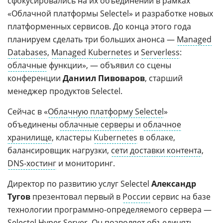
сфокусировались на их объединении в рамках
«Облачной платформы Selectel» и разработке новых
платформенных сервисов. До конца этого года
планируем сделать три больших анонса —
Managed
Databases
,
Managed Kubernetes
и
Serverless
:
облачные
функции», — объявил со сцены
конференции
Даниил Пивоваров
, старший
менеджер продуктов Selectel.
Сейчас в «
Облачную платформу Selectel
»
объединены
облачные серверы
и
облачное
хранилище
, кластеры
Kubernetes
в облаке,
балансировщик нагрузки,
сети доставки контента
,
DNS-хостинг
и мониторинг.
Директор по развитию услуг Selectel
Александр
Тугов
презентовал первый в
России
сервис на базе
технологии программно-определяемого сервера —
Selectel Hyper Server. Он позволяет объединять