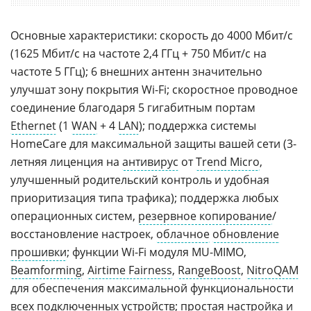
Основные характеристики: скорость до 4000 Мбит/с
(1625 Мбит/с на частоте 2,4 ГГц + 750 Мбит/с на
частоте 5 ГГц); 6 внешних антенн значительно
улучшат зону покрытия Wi-Fi; скоростное проводное
соединение благодаря 5 гигабитным портам
Ethernet
(1
WAN
+ 4
LAN
); поддержка системы
HomeCare для максимальной защиты вашей сети (3-
летняя лиценция на
антивирус
от
Trend Micro
,
улучшенный родительский контроль и удобная
приоритизация типа трафика); поддержка любых
операционных систем,
резервное копирование
/
восстановление настроек,
облачное
обновление
прошивки
; функции Wi-Fi модуля MU-MIMO,
Beamforming
,
Airtime Fairness
,
RangeBoost
,
NitroQAM
для обеспечения максимальной функциональности
всех подключенных устройств; простая настройка и