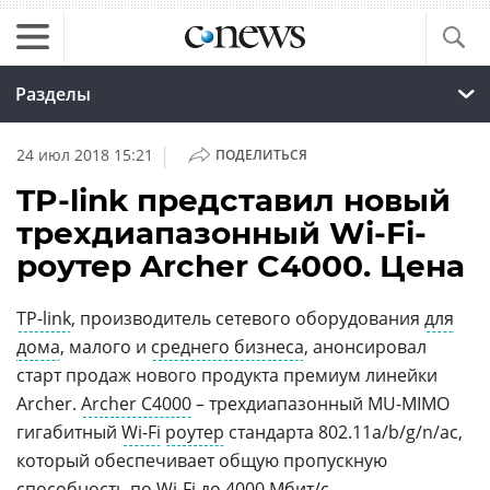
Разделы
|
24 июл 2018 15:21
ПОДЕЛИТЬСЯ
TP-link представил новый
трехдиапазонный Wi-Fi-
роутер Archer C4000. Цена
TP-link
, производитель сетевого оборудования
для
дома
, малого и
среднего бизнеса
, анонсировал
старт продаж нового продукта премиум линейки
Archer.
Archer C4000
– трехдиапазонный MU-MIMO
гигабитный
Wi-Fi
роутер
стандарта 802.11a/b/g/n/ac,
который обеспечивает общую пропускную
способность по Wi-Fi до 4000
Мбит
/с.