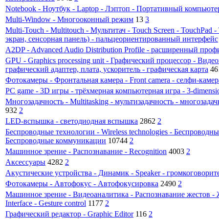
Notebook - Ноутбук - Laptop - Лэптоп - Портативный компьюте
Multi-Window - Многооконный режим
13
3
Multi‑Touch - Multitouch - Мультитач - Touch Screen - TouchPa
экран, сенсорная панель) - пальцеориентированный интерфейс
A2DP - Advanced Audio Distribution Profile - расширенный проф
GPU - Graphics processing unit - Графический процессор - Виде
графический адаптер, плата, ускоритель - графическая карта
46
Фотокамеры - Фронтальная камера - Front camera - селфи-каме
PC game - 3D игры - трёхмерная компьютерная игра - 3-dimensi
Многозадачность - Multitasking - мультизадачность - многозад
932
2
LED-вспышка - светодиодная вспышка
2862
2
Беспроводные технологии - Wireless technologies - Беспроводные
Беспроводные коммуникации
10744
2
Машинное зрение - Распознавание - Recognition
4003
2
Аксессуары
4282
2
Акустические устройства - Динамик - Speaker - громкоговорит
Фотокамеры - Автофокус - Автофокусировка
2490
2
Машинное зрение - Видеоаналитика - Распознавание жестов - Ж
Interface - Gesture control
1177
2
Графический редактор - Graphic Editor
116
2