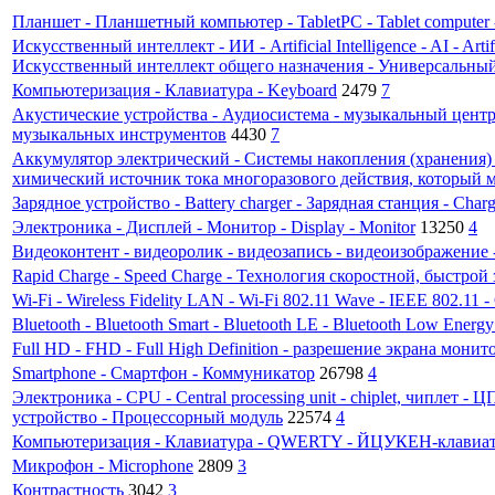
Планшет - Планшетный компьютер - TabletPC - Tablet computer 
Искусственный интеллект - ИИ - Artificial Intelligence - AI - Art
Искусственный интеллект общего назначения - Универсальны
Компьютеризация - Клавиатура - Keyboard
2479
7
Акустические устройства - Аудиосистема - музыкальный центр - 
музыкальных инструментов
4430
7
Аккумулятор электрический - Системы накопления (хранения) э
химический источник тока многоразового действия, который м
Зарядное устройство - Battery charger - Зарядная станция - Chargi
Электроника - Дисплей - Монитор - Display - Monitor
13250
4
Видеоконтент - видеоролик - видеозапись - видеоизображение - в
Rapid Charge - Speed Charge - Технология скоростной, быстрой
Wi-Fi - Wireless Fidelity LAN - Wi-Fi 802.11 Wave - IEEE 802.11
Bluetooth - Bluetooth Smart - Bluetooth LE - Bluetooth Low Ener
Full HD - FHD - Full High Definition - разрешение экрана мони
Smartphone - Смартфон - Коммуникатор
26798
4
Электроника - CPU - Central processing unit - chiplet, чиплет
устройство - Процессорный модуль
22574
4
Компьютеризация - Клавиатура - QWERTY - ЙЦУКЕН-клавиа
Микрофон - Microphone
2809
3
Контрастность
3042
3