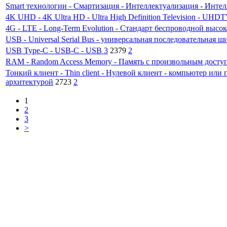
Smart технологии - Смартизация - Интеллектуализация - Инте
4K UHD - 4K Ultra HD - Ultra High Definition Television - UH
4G - LTE - Long-Term Evolution - Стандарт беспроводной высо
USB - Universal Serial Bus - универсальная последовательная
USB Type-C - USB-C - USB 3
2379
2
RAM - Random Access Memory - Память с произвольным досту
Тонкий клиент - Thin client - Нулевой клиент - компьютер или
архитектурой
2723
2
1
2
3
>